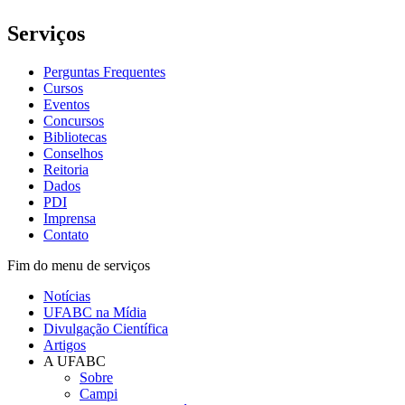
Serviços
Perguntas Frequentes
Cursos
Eventos
Concursos
Bibliotecas
Conselhos
Reitoria
Dados
PDI
Imprensa
Contato
Fim do menu de serviços
Notícias
UFABC na Mídia
Divulgação Científica
Artigos
A UFABC
Sobre
Campi