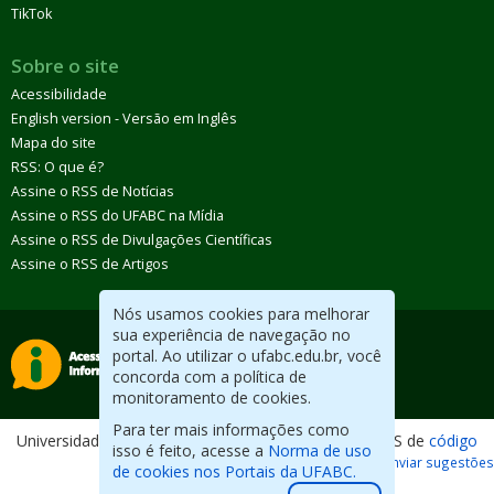
TikTok
Sobre o site
Acessibilidade
English version - Versão em Inglês
Mapa do site
RSS: O que é?
Assine o RSS de Notícias
Assine o RSS do UFABC na Mídia
Assine o RSS de Divulgações Científicas
Assine o RSS de Artigos
Nós usamos cookies para melhorar
sua experiência de navegação no
portal. Ao utilizar o ufabc.edu.br, você
concorda com a política de
monitoramento de cookies.
Para ter mais informações como
Universidade Federal do ABC. Desenvolvido com CMS de
código
isso é feito, acesse a
Norma de uso
aberto
.
Reportar erros / Enviar sugestões
de cookies nos Portais da UFABC.