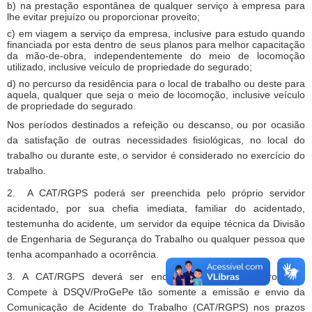
b) na prestação espontânea de qualquer serviço à empresa para
lhe evitar prejuízo ou proporcionar proveito;
c) em viagem a serviço da empresa, inclusive para estudo quando
financiada por esta dentro de seus planos para melhor capacitação
da mão-de-obra, independentemente do meio de locomoção
utilizado, inclusive veículo de propriedade do segurado;
d) no percurso da residência para o local de trabalho ou deste para
aquela, qualquer que seja o meio de locomoção, inclusive veículo
de propriedade do segurado.
Nos períodos destinados a refeição ou descanso, ou por ocasião
da satisfação de outras necessidades fisiológicas, no local do
trabalho ou durante este, o servidor é considerado no exercício do
trabalho.
2. A CAT/RGPS
poderá ser preenchida pelo próprio servidor
acidentado, por sua chefia imediata, familiar do acidentado,
testemunha do acidente, um servidor da equipe técnica da
Divisão
de Engenharia de Segurança do Trabalho
ou qualquer pessoa que
tenha acompanhado a ocorrência.
3. A CAT/RGPS deverá ser encaminhada à DSQV/ProGePe.
Compete à DSQV/ProGePe tão somente a emissão e envio da
Comunicação de Acidente do Trabalho (CAT/RGPS) nos prazos