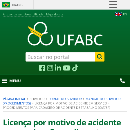
BRASIL
Simplifique!
Alto contraste
Acessibilidade
Mapa do site
EN
Comunica BR
Participe
Acesso à informação
Legislação
Canais
MENU
PÁGINA INICIAL
>
SERVIDOR
>
PORTAL DO SERVIDOR
>
MANUAL DO SERVIDOR
(PROCEDIMENTOS)
>
LICENÇA POR MOTIVO DE ACIDENTE EM SERVIÇO -
nu
PROCEDIMENTOS PARA CADASTRO DE ACIDENTE DE TRABALHO (CAT/SP)
Licença por motivo de acidente