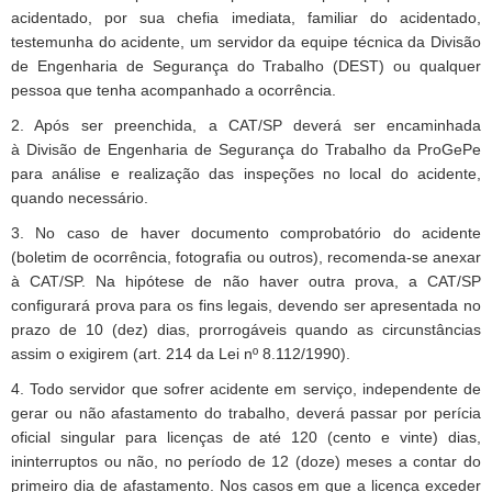
acidentado, por sua chefia imediata, familiar do acidentado,
testemunha do acidente, um servidor da equipe técnica da Divisão
de Engenharia de Segurança do Trabalho (DEST) ou qualquer
pessoa que tenha acompanhado a ocorrência.
2. Após ser preenchida, a CAT/SP deverá ser encaminhada
à
Divisão de Engenharia de Segurança do Trabalho
da ProGePe
para análise e realização das inspeções no local do acidente,
quando necessário.
3. No caso de haver documento comprobatório do acidente
(boletim de ocorrência, fotografia ou outros), recomenda-se anexar
à CAT/SP. Na hipótese de não haver outra prova, a CAT/SP
configurará prova para os fins legais, devendo ser apresentada no
prazo de 10 (dez) dias, prorrogáveis quando as circunstâncias
assim o exigirem (art. 214 da Lei nº 8.112/1990).
4. Todo servidor que sofrer acidente em serviço, independente de
gerar ou não afastamento do trabalho, deverá passar por perícia
oficial singular para licenças de até 120 (cento e vinte) dias,
ininterruptos ou não, no período de 12 (doze) meses a contar do
primeiro dia de afastamento. Nos casos em que a licença exceder