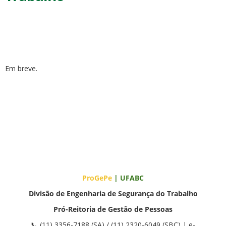
Em breve.
ubmenu
ubmenu
ubmenu
ProGePe
| UFABC
Divisão de Engenharia de Segurança do Trabalho
Pró-Reitoria de Gestão de Pessoas
📞 (11) 3356-7188 (SA) / (11) 2320-6049 (SBC) | e-