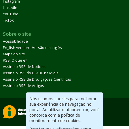
Instagram
LinkedIn
YouTube
TikTok
Sobre o site
Acessibilidade
English version - Versão em Inglês
Mapa do site
RSS: O que é?
Assine o RSS de Notícias
Assine o RSS do UFABC na Mídia
Assine o RSS de Divulgações Científicas
Assine o RSS de Artigos
Nós usamos cookies para melhorar
sua experiência de navegação no
portal. Ao utilizar o ufabc.edu.br, você
concorda com a política de
monitoramento de cookies.
Para ter mais informações como