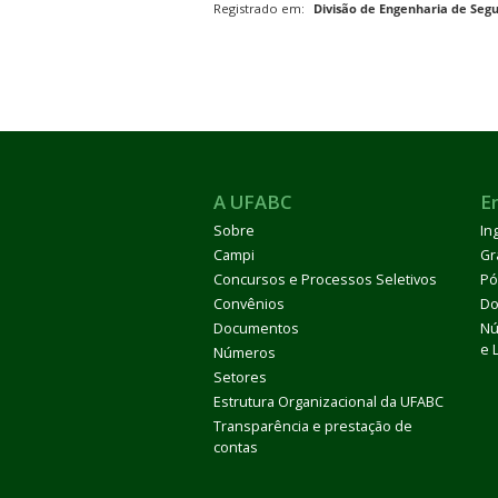
Registrado em:
Divisão de Engenharia de Seg
A UFABC
E
Sobre
In
Campi
Gr
Concursos e Processos Seletivos
Pó
Convênios
Do
Documentos
Nú
e 
Números
Setores
Estrutura Organizacional da UFABC
Transparência e prestação de
contas