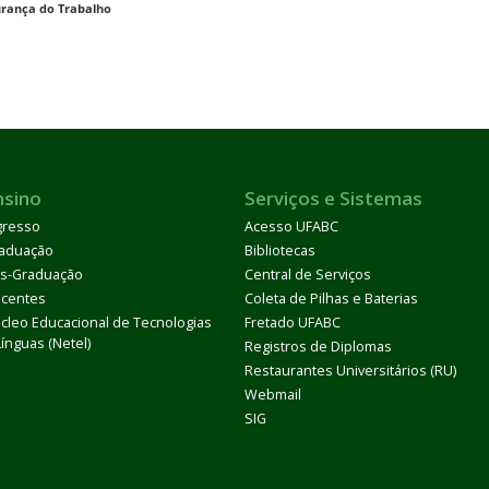
urança do Trabalho
nsino
Serviços e Sistemas
gresso
Acesso UFABC
aduação
Bibliotecas
s-Graduação
Central de Serviços
centes
Coleta de Pilhas e Baterias
cleo Educacional de Tecnologias
Fretado UFABC
Línguas (Netel)
Registros de Diplomas
Restaurantes Universitários (RU)
Webmail
SIG