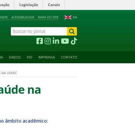
mação
Legislação
Canais
RASTE
ACESSIBILIDADE
MAPA DO SITE
EN
IA
DADOS
PDI
IMPRENSA
CONTATO
E NA UFABC
Saúde na
 no âmbito acadêmico: