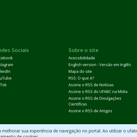
edes Sociais
Sobre o site
cebook
Acessibilidade
stagram
English version - Versão em Inglês
nkedIn
Mapa do site
uTube
RSS: O que é?
kTok
Assine o RSS de Notícias
Assine o RSS do UFABC na Mídia
Assine o RSS de Divulgações
Científicas
Assine o RSS de Artigos
melhorar sua experiência de navegação no portal. Ao utilizar o ufab
ramento de cookies.