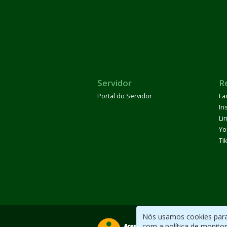
Servidor
R
Portal do Servidor
Fa
In
Li
Yo
Ti
Nós usamos cookies para 
com a política de monito