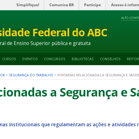
Simplifique!
Comunica BR
Participe
Acesso à infor
ALTO CONT
sidade Federal do ABC
ral de Ensino Superior pública e gratuita
CURSOS
EVENTOS
CONCURSOS
BIBLIOTECAS
CONSELHOS
REITOR
DOR
>
SEGURANÇA DO TRABALHO
>
PORTARIAS RELACIONADAS A SEGURANÇA E SAÚD
acionadas a Segurança e 
mas institucionais que regulamentam as ações e atividades