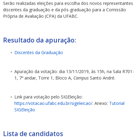
Serão realizadas eleições para escolha dos novos representantes
discentes da graduação e da pós-graduação para a Comissão
Própria de Avaliação (CPA) da UFABC.
Resultado da apuração:
ubmenu
Discentes da Graduação
Apuração da votação: dia 13/11/2019, às 15h, na Sala R701-
ubmenu
1, 7º andar, Torre 1, Bloco A,
Campus
Santo André.
ubmenu
Link para votação pelo SIGEleição:
https://votacao.ufabc.edu.br/sigeleicao/
. Anexo:
Tutorial
SIGEleição
Lista de candidatos