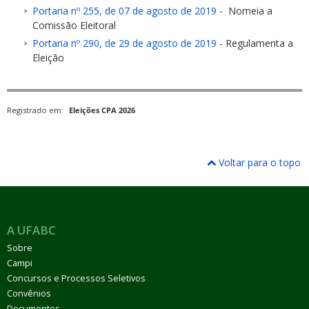
Portaria nº 255, de 07 de agosto de 2019
- Nomeia a
Comissão Eleitoral
Portaria nº 290, de 29 de agosto de 2019
- Regulamenta a
Eleição
Registrado em:
Eleições CPA 2026
Voltar para o topo
A UFABC
Sobre
Campi
Concursos e Processos Seletivos
Convênios
Documentos