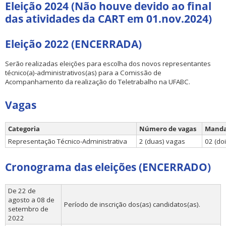
Eleição 2024 (Não houve devido ao final
das atividades da CART em 01.nov.2024)
Eleição 2022 (ENCERRADA)
Serão realizadas eleições para escolha dos novos representantes
técnico(a)-administrativos(as) para a Comissão de
ubmenu
Acompanhamento da realização do Teletrabalho na UFABC.
Vagas
ubmenu
Categoria
Número de vagas
Mand
ubmenu
Representação Técnico-Administrativa
2 (duas) vagas
02 (do
Cronograma das eleições (ENCERRADO)
De 22 de
agosto a 08 de
Período de inscrição dos(as) candidatos(as).
setembro de
2022