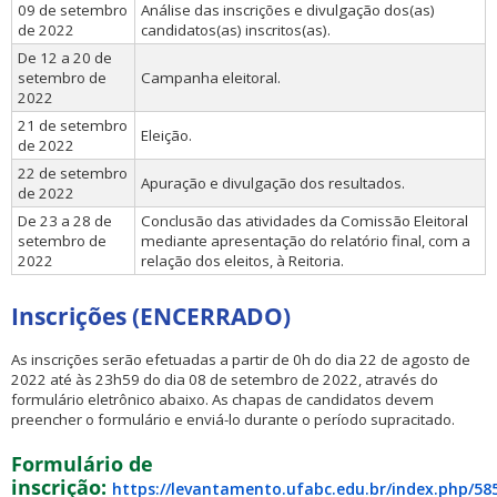
09 de setembro
Análise das inscrições e divulgação dos(as)
de 2022
candidatos(as) inscritos(as).
De 12 a 20 de
setembro de
Campanha eleitoral.
2022
21 de setembro
Eleição.
de 2022
22 de setembro
Apuração e divulgação dos resultados.
de 2022
De 23 a 28 de
Conclusão das atividades da Comissão Eleitoral
setembro de
mediante apresentação do relatório final, com a
2022
relação dos eleitos, à Reitoria.
Inscrições (ENCERRADO)
As inscrições serão efetuadas a partir de 0h do dia 22 de agosto de
2022 até às 23h59 do dia 08 de setembro de 2022, através do
formulário eletrônico abaixo. As chapas de candidatos devem
preencher o formulário e enviá-lo durante o período supracitado.
Formulário de
inscrição:
https://levantamento.ufabc.edu.br/index.php/58