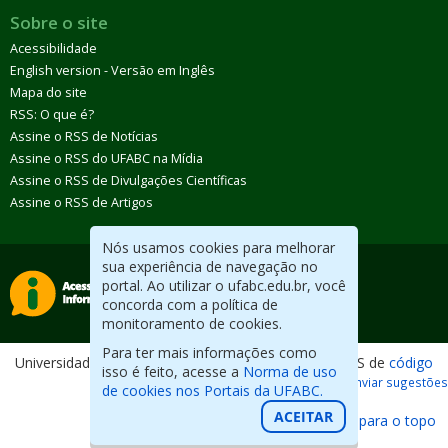
Sobre o site
Acessibilidade
English version - Versão em Inglês
Mapa do site
RSS: O que é?
Assine o RSS de Notícias
Assine o RSS do UFABC na Mídia
Assine o RSS de Divulgações Científicas
Assine o RSS de Artigos
Nós usamos cookies para melhorar
sua experiência de navegação no
portal. Ao utilizar o ufabc.edu.br, você
concorda com a política de
monitoramento de cookies.
Para ter mais informações como
Universidade Federal do ABC. Desenvolvido com CMS de
código
isso é feito, acesse a
Norma de uso
aberto
.
Reportar erros / Enviar sugestões
de cookies nos Portais da UFABC.
ACEITAR
Voltar para o topo