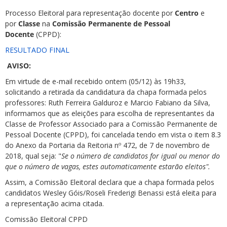
Processo Eleitoral para representação docente por
Centro
e
por
Classe
na
Comissão Permanente de Pessoal
Docente
(CPPD):
RESULTADO FINAL
AVISO:
ubmenu
Em virtude de e-mail recebido ontem (05/12) às 19h33,
solicitando a retirada da candidatura da chapa formada pelos
professores: Ruth Ferreira Galduroz e Marcio Fabiano da Silva,
informamos que as eleições para escolha de representantes da
ubmenu
Classe de Professor Associado para a Comissão Permanente de
Pessoal Docente (CPPD), foi cancelada tendo em vista o item 8.3
ubmenu
do Anexo da Portaria da Reitoria nº 472, de 7 de novembro de
2018, qual seja: "
Se o número de candidatos for igual ou menor do
que o número de vagas, estes automaticamente estarão eleitos".
Assim, a Comissão Eleitoral declara que a chapa formada pelos
candidatos Wesley Góis/Roseli Frederigi Benassi está eleita para
a representação acima citada.
Comissão Eleitoral CPPD