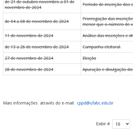
de 21 de outubro novembro a 01 de
Período de inscrição dos 
novembro de 2024
Prorrogação das inscriçõe
de 04 a 08 de novembro de 2024
menor que o número de va
11 de novembro de 2024
Análise das inscrições e d
de 13 a 26 de novembro de 2024
Campanha eleitoral.
27 de novembro de 2024
Eleição
28 de novembro de 2024
Apuração e divulgação dos
Mais informações através do e-mail:
cppd@ufabc.edu.br
Exibir #