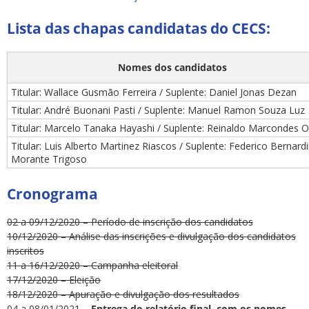
Lista das chapas candidatas do CECS:
Nomes dos candidatos
Titular: Wallace Gusmão Ferreira / Suplente: Daniel Jonas Dezan
Titular: André Buonani Pasti / Suplente: Manuel Ramon Souza Luz
Titular: Marcelo Tanaka Hayashi / Suplente: Reinaldo Marcondes Or
Titular: Luis Alberto Martinez Riascos / Suplente: Federico Bernard
Morante Trigoso
Cronograma
02 a 09/12/2020 – Período de inscrição dos candidatos
10/12/2020 – Análise das inscrições e divulgação dos candidatos
inscritos
11 a 16/12/2020 – Campanha eleitoral
17/12/2020 – Eleição
18/12/2020 – Apuração e divulgação dos resultados
04 a 08/01/2021 –
Entrega do relatório final, com os nomes