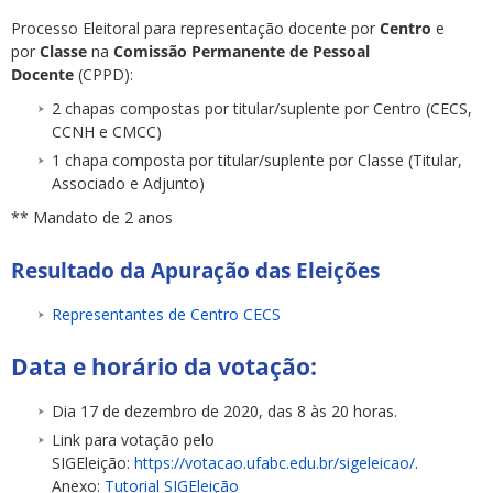
Processo Eleitoral para representação docente por
Centro
e
por
Classe
na
Comissão Permanente de Pessoal
Docente
(CPPD):
2 chapas compostas por titular/suplente por Centro (CECS,
CCNH e CMCC)
ubmenu
1 chapa composta por titular/suplente por Classe (Titular,
Associado e Adjunto)
** Mandato de 2 anos
ubmenu
Resultado da Apuração das Eleições
ubmenu
Representantes de Centro CECS
Data e horário da votação:
Dia 17 de dezembro de 2020, das 8 às 20 horas.
Link para votação pelo
SIGEleição:
https://votacao.ufabc.edu.br/sigeleicao/
.
Anexo:
Tutorial SIGEleição