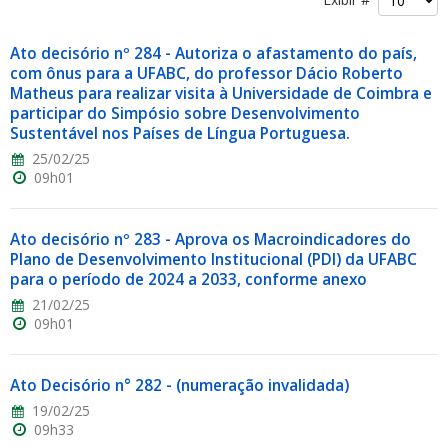
Ato decisório nº 284 - Autoriza o afastamento do país,
com ônus para a UFABC, do professor Dácio Roberto
Matheus para realizar visita à Universidade de Coimbra e
participar do Simpósio sobre Desenvolvimento
Sustentável nos Países de Língua Portuguesa.
ubmenu
25/02/25
09h01
ubmenu
Ato decisório nº 283 - Aprova os Macroindicadores do
Plano de Desenvolvimento Institucional (PDI) da UFABC
ubmenu
para o período de 2024 a 2033, conforme anexo
21/02/25
09h01
Ato Decisório n° 282 - (numeração invalidada)
19/02/25
09h33