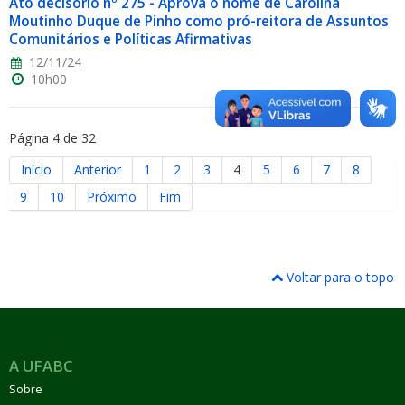
Ato decisório nº 275 - Aprova o nome de Carolina
Moutinho Duque de Pinho como pró-reitora de Assuntos
Comunitários e Políticas Afirmativas
12/11/24
10h00
Página 4 de 32
Início
Anterior
1
2
3
4
5
6
7
8
9
10
Próximo
Fim
Voltar para o topo
A UFABC
Sobre