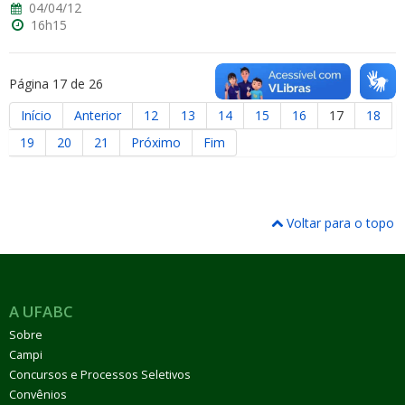
04/04/12
16h15
Página 17 de 26
Início
Anterior
12
13
14
15
16
17
18
19
20
21
Próximo
Fim
Voltar para o topo
A UFABC
Sobre
Campi
Concursos e Processos Seletivos
Convênios