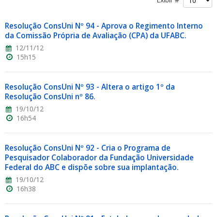
Resolução ConsUni Nº 94 - Aprova o Regimento Interno
da Comissão Própria de Avaliação (CPA) da UFABC.
12/11/12
15h15
ubmenu
Resolução ConsUni Nº 93 - Altera o artigo 1º da
Resolução ConsUni nº 86.
19/10/12
ubmenu
16h54
ubmenu
Resolução ConsUni Nº 92 - Cria o Programa de
Pesquisador Colaborador da Fundação Universidade
Federal do ABC e dispõe sobre sua implantação.
19/10/12
16h38