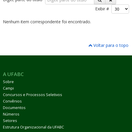
Exibir #
Nenhum item correspondente foi encontrado.
ubmenu
Voltar para o topo
ubmenu
A UFABC
ubmenu
Sobre
Campi
Concursos e Processos Seletivos
Convênios
Documentos
Números
Setores
Estrutura Organizacional da UFABC