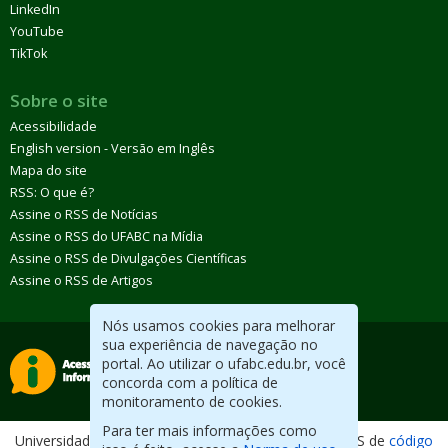
LinkedIn
YouTube
TikTok
Sobre o site
Acessibilidade
English version - Versão em Inglês
Mapa do site
RSS: O que é?
Assine o RSS de Notícias
Assine o RSS do UFABC na Mídia
Assine o RSS de Divulgações Científicas
Assine o RSS de Artigos
Nós usamos cookies para melhorar
sua experiência de navegação no
portal. Ao utilizar o ufabc.edu.br, você
concorda com a política de
monitoramento de cookies.
Para ter mais informações como
Universidade Federal do ABC. Desenvolvido com CMS de
código