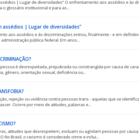
sédios | Lugar de diversidades” O enfrentamento aos assédios e às dis
a o glossário institucional e para as...
 assédios | Lugar de diversidades”
to aos assédios e às discriminações entrou, finalmente - e em definitivo,
a administração pública federal. Em anos...
SCRIMINAÇÃO?
essoa é desrespeitada, prejudicada ou constrangida por causa de carac
a, gênero, orientação sexual, deficiência ou...
ANSFOBIA?
ação, rejeição ou violência contra pessoas trans - aquelas que se identi
ascer. Ocorre por meio de atitudes, palavras e...
CISMO?
ras, atitudes que desrespeitem, excluam ou agridam pessoas por causa da
 No Brasil, o racismo é considerado crime e inclui...