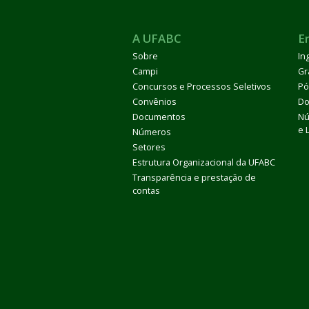
A UFABC
E
Sobre
In
Campi
Gr
Concursos e Processos Seletivos
Pó
Convênios
Do
Documentos
Nú
e 
Números
Setores
Estrutura Organizacional da UFABC
Transparência e prestação de
contas