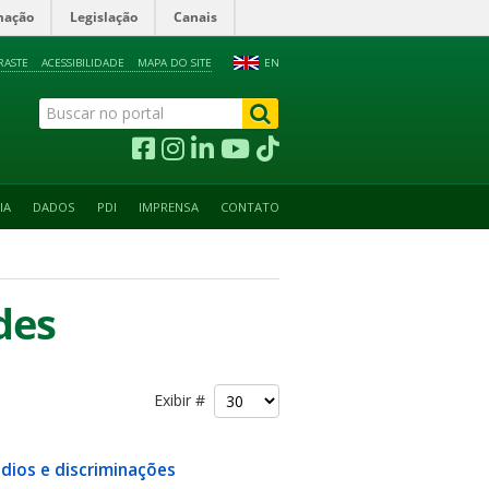
mação
Legislação
Canais
RASTE
ACESSIBILIDADE
MAPA DO SITE
EN
IA
DADOS
PDI
IMPRENSA
CONTATO
des
Exibir #
dios e discriminações