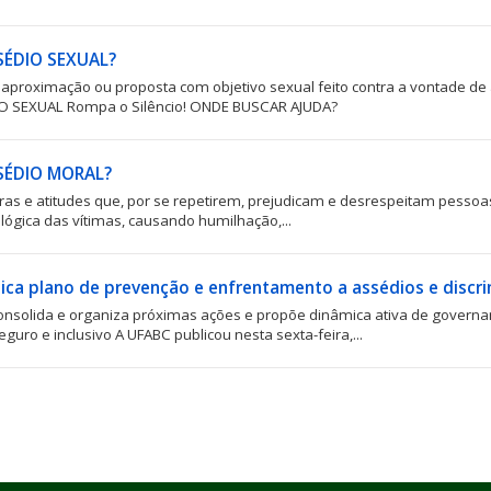
SÉDIO SEXUAL?
 aproximação ou proposta com objetivo sexual feito contra a vontade de
IO SEXUAL Rompa o Silêncio! ONDE BUSCAR AJUDA?
SSÉDIO MORAL?
ras e atitudes que, por se repetirem, prejudicam e desrespeitam pessoas
ológica das vítimas, causando humilhação,...
ica plano de prevenção e enfrentamento a assédios e discr
nsolida e organiza próximas ações e propõe dinâmica ativa de govern
seguro e inclusivo A UFABC publicou nesta sexta-feira,...