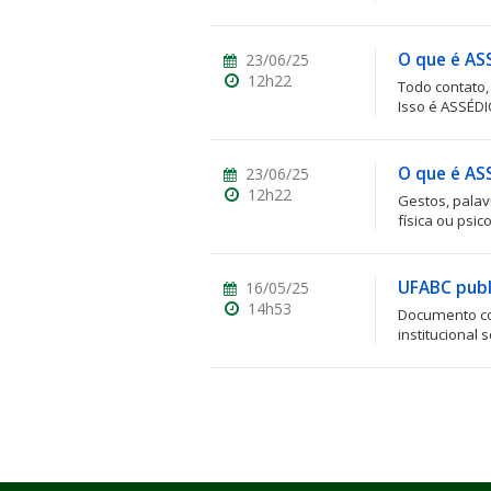
O que é AS
23/06/25
12h22
Todo contato,
Isso é ASSÉD
O que é A
23/06/25
12h22
Gestos, palav
física ou psic
UFABC publ
16/05/25
14h53
Documento co
institucional 