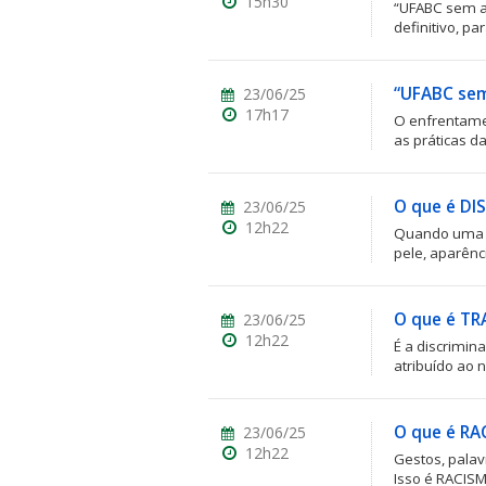
15h30
“UFABC sem as
definitivo, par
“UFABC sem
23/06/25
17h17
O enfrentamen
as práticas d
ubmenu
O que é DI
23/06/25
12h22
Quando uma p
ubmenu
pele, aparênci
ubmenu
O que é TR
23/06/25
12h22
É a discrimin
atribuído ao n
O que é RA
23/06/25
12h22
Gestos, palav
Isso é RACISMO