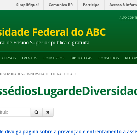
Simplifique!
Comunica BR
Participe
Acesso à infor
ALTO CONT
sidade Federal do ABC
ral de Ensino Superior pública e gratuita
CURSOS
EVENTOS
CONCURSOS
BIBLIOTECAS
CONSELHOS
REITOR
VERSIDADES - UNIVERSIDADE FEDERAL DO ABC
édiosLugardeDiversida
de divulga página sobre a prevenção e enfrentamento a assé