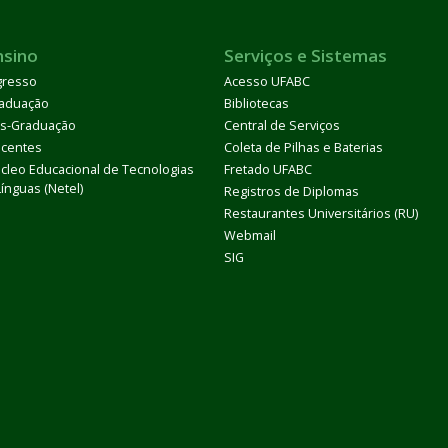
nsino
Serviços e Sistemas
gresso
Acesso UFABC
aduação
Bibliotecas
s-Graduação
Central de Serviços
centes
Coleta de Pilhas e Baterias
cleo Educacional de Tecnologias
Fretado UFABC
Línguas (Netel)
Registros de Diplomas
Restaurantes Universitários (RU)
Webmail
SIG