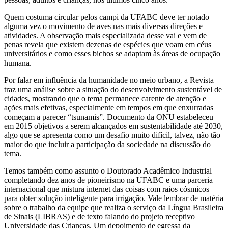
Quem costuma circular pelos campi da UFABC deve ter notado
alguma vez o movimento de aves nas mais diversas direções e
atividades. A observação mais especializada desse vai e vem de
penas revela que existem dezenas de espécies que voam em céus
universitários e como esses bichos se adaptam às áreas de ocupação
humana.
Por falar em influência da humanidade no meio urbano, a Revista
traz uma análise sobre a situação do desenvolvimento sustentável de
cidades, mostrando que o tema permanece carente de atenção e
ações mais efetivas, especialmente em tempos em que enxurradas
começam a parecer “tsunamis”. Documento da ONU estabeleceu
em 2015 objetivos a serem alcançados em sustentabilidade até 2030,
algo que se apresenta como um desafio muito difícil, talvez, não tão
maior do que incluir a participação da sociedade na discussão do
tema.
Temos também como assunto o Doutorado Acadêmico Industrial
completando dez anos de pioneirismo na UFABC e uma parceria
internacional que mistura internet das coisas com raios cósmicos
para obter solução inteligente para irrigação. Vale lembrar de matéria
sobre o trabalho da equipe que realiza o serviço da Língua Brasileira
de Sinais (LIBRAS) e de texto falando do projeto receptivo
Universidade das Crianças. Um depoimento de egressa da