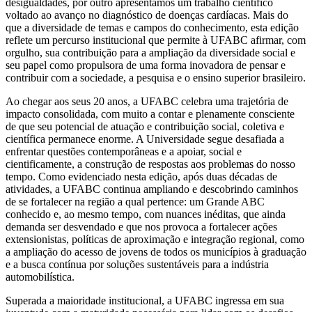
desigualdades, por outro apresentamos um trabalho científico
voltado ao avanço no diagnóstico de doenças cardíacas. Mais do
que a diversidade de temas e campos do conhecimento, esta edição
reflete um percurso institucional que permite à UFABC afirmar, com
orgulho, sua contribuição para a ampliação da diversidade social e
seu papel como propulsora de uma forma inovadora de pensar e
contribuir com a sociedade, a pesquisa e o ensino superior brasileiro.
Ao chegar aos seus 20 anos, a UFABC celebra uma trajetória de
impacto consolidada, com muito a contar e plenamente consciente
de que seu potencial de atuação e contribuição social, coletiva e
científica permanece enorme. A Universidade segue desafiada a
enfrentar questões contemporâneas e a apoiar, social e
cientificamente, a construção de respostas aos problemas do nosso
tempo. Como evidenciado nesta edição, após duas décadas de
atividades, a UFABC continua ampliando e descobrindo caminhos
de se fortalecer na região a qual pertence: um Grande ABC
conhecido e, ao mesmo tempo, com nuances inéditas, que ainda
demanda ser desvendado e que nos provoca a fortalecer ações
extensionistas, políticas de aproximação e integração regional, como
a ampliação do acesso de jovens de todos os municípios à graduação
e a busca contínua por soluções sustentáveis para a indústria
automobilística.
Superada a maioridade institucional, a UFABC ingressa em sua