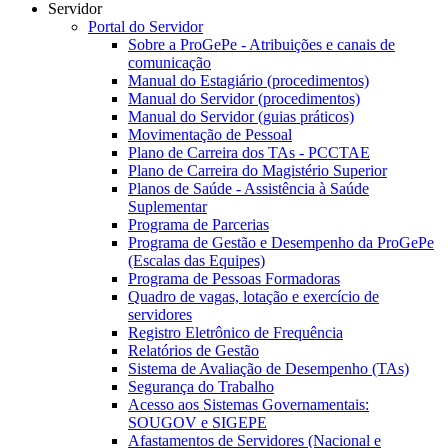
Servidor
Portal do Servidor
Sobre a ProGePe - Atribuições e canais de
comunicação
Manual do Estagiário (procedimentos)
Manual do Servidor (procedimentos)
Manual do Servidor (guias práticos)
Movimentação de Pessoal
Plano de Carreira dos TAs - PCCTAE
Plano de Carreira do Magistério Superior
Planos de Saúde - Assistência à Saúde
Suplementar
Programa de Parcerias
Programa de Gestão e Desempenho da ProGePe
(Escalas das Equipes)
Programa de Pessoas Formadoras
Quadro de vagas, lotação e exercício de
servidores
Registro Eletrônico de Frequência
Relatórios de Gestão
Sistema de Avaliação de Desempenho (TAs)
Segurança do Trabalho
Acesso aos Sistemas Governamentais:
SOUGOV e SIGEPE
Afastamentos de Servidores (Nacional e