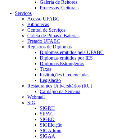
Galeria de Reitores
Processos Eleitorais
Serviços
Acesso UFABC
Bibliotecas
Central de Serviços
Coleta de Pilhas e Baterias
Fretado UFABC
Registros de Diplomas
Diplomas emitidos pela UFABC
Diplomas emitidos por IES
Diplomas Estrangeiros
Taxas
Instituições Credenciadas
Legislação
Restaurantes Universitários (RU)
Cardápio da Semana
Webmail
SIG
SIGRH
SIPAC
SIGED
SIGEleição
SIGAdmin
SIGAA