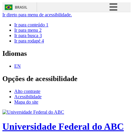
BRASIL
Ir direto para menu de acessibilidade.
Simplifique!
Ir para conteúdo
1
Comunica BR
Ir para menu
2
Ir para busca
3
Participe
Ir para rodapé
4
Acesso à informação
Idiomas
Legislação
Canais
EN
Opções de acessibilidade
Alto contraste
Acessibilidade
Mapa do site
Universidade Federal do ABC