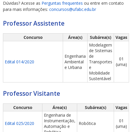
Dúvidas? Acesse as
Perguntas frequentes
ou entre em contato
para mais informações:
concursos@ufabc.edu.br
Professor Assistente
Concurso
Área(s)
Subárea(s)
Vagas
ubmenu
Modelagem
de Sistemas
Engenharia
de
01
Edital 014/2020
Ambiental
Transportes
(uma)
e Urbana
e
ubmenu
Mobilidade
Sustentável
ubmenu
Professor Visitante
Concurso
Área(s)
Subárea(s)
Vagas
Engenharia de
Instrumentação,
01
Edital 025/2020
Robótica
Automação e
(uma)
Robótica