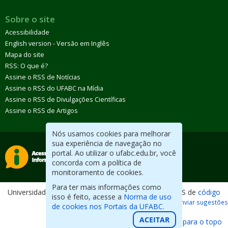
Sobre o site
Acessibilidade
English version - Versão em Inglês
Mapa do site
RSS: O que é?
Assine o RSS de Notícias
Assine o RSS do UFABC na Mídia
Assine o RSS de Divulgações Científicas
Assine o RSS de Artigos
Nós usamos cookies para melhorar
sua experiência de navegação no
portal. Ao utilizar o ufabc.edu.br, você
concorda com a política de
monitoramento de cookies.
Para ter mais informações como
Universidade Federal do ABC. Desenvolvido com CMS de
código
isso é feito, acesse a
Norma de uso
aberto
.
Reportar erros / Enviar sugestões
de cookies nos Portais da UFABC.
ACEITAR
Voltar para o topo