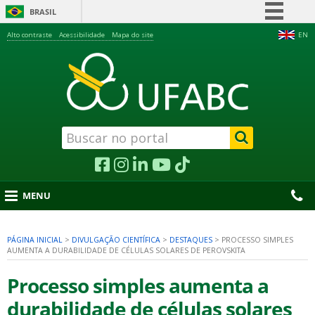
BRASIL
Simplifique!
Alto contraste
Acessibilidade
Mapa do site
EN
Comunica BR
Participe
Acesso à informação
Legislação
Canais
MENU
PÁGINA INICIAL
>
DIVULGAÇÃO CIENTÍFICA
>
DESTAQUES
>
PROCESSO SIMPLES
AUMENTA A DURABILIDADE DE CÉLULAS SOLARES DE PEROVSKITA
nu
Processo simples aumenta a
durabilidade de células solares