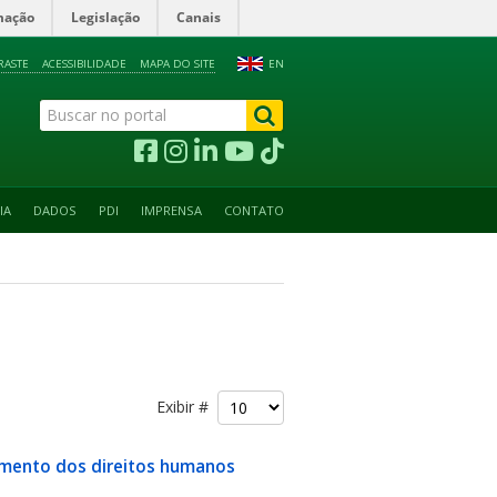
mação
Legislação
Canais
RASTE
ACESSIBILIDADE
MAPA DO SITE
EN
IA
DADOS
PDI
IMPRENSA
CONTATO
Exibir #
imento dos direitos humanos