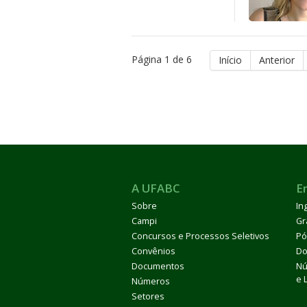
Página 1 de 6
Início
Anterior
A UFABC
E
Sobre
In
Campi
Gr
Concursos e Processos Seletivos
Pó
Convênios
Do
Documentos
Nú
e 
Números
Setores