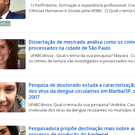
1) Perfil Nome, formação e experiência profissional. Cr
Ciências Humanas e Sociais pela UFABC. 2) Qual o tema d
tífica
Dissertação de mestrado analisa como os crime
processados na cidade de São Paulo
UFABCiência - Qual o tema da sua pesquisa? Mayara - C
os crimes de tortura são investigados e processados na ci
Pesquisa de doutorado estuda a caracterizaçã
dos vírus da dengue circulantes em Marília/SP,
2007
UFABCiência: Qual o tema da sua pesquisa? Andréia: Car
molecular dos vírus da dengue circulantes no município d
Pesquisadora propõe destinação mais nobre ao g
processo de produção do biodiesel