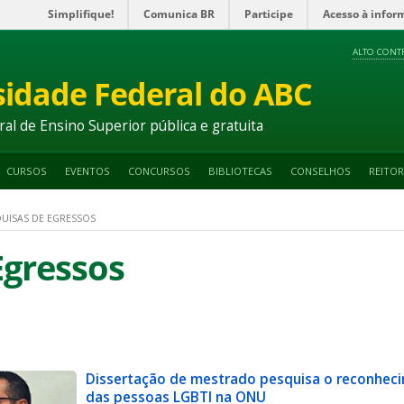
Simplifique!
Comunica BR
Participe
Acesso à infor
ALTO CONT
sidade Federal do ABC
ral de Ensino Superior pública e gratuita
CURSOS
EVENTOS
CONCURSOS
BIBLIOTECAS
CONSELHOS
REITOR
UISAS DE EGRESSOS
Egressos
Dissertação de mestrado pesquisa o reconhec
das pessoas LGBTI na ONU