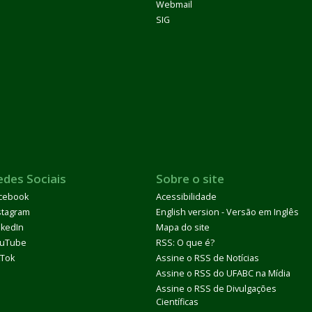
Webmail
SIG
edes Sociais
Sobre o site
cebook
Acessibilidade
stagram
English version - Versão em Inglês
nkedIn
Mapa do site
uTube
RSS: O que é?
kTok
Assine o RSS de Notícias
Assine o RSS do UFABC na Mídia
Assine o RSS de Divulgações
Científicas