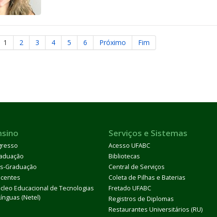
1
2
3
4
5
6
Próximo
Fim
nsino
Serviços e Sistemas
gresso
Acesso UFABC
aduação
Bibliotecas
s-Graduação
Central de Serviços
centes
Coleta de Pilhas e Baterias
cleo Educacional de Tecnologias
Fretado UFABC
Línguas (Netel)
Registros de Diplomas
Restaurantes Universitários (RU)