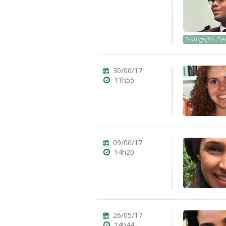
Divulgação Cien
30/06/17
ubmenu
11h55
ubmenu
ubmenu
09/06/17
14h20
26/05/17
14h44