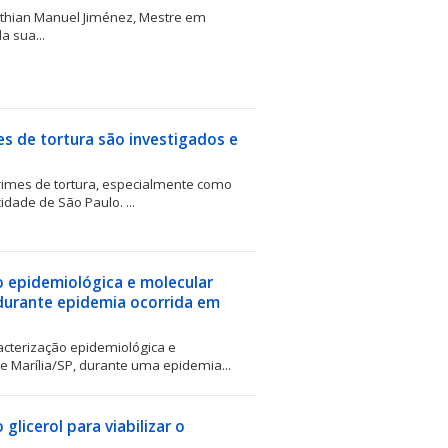
isthian Manuel Jiménez, Mestre em
a sua...
s de tortura são investigados e
rimes de tortura, especialmente como
dade de São Paulo. ...
o epidemiológica e molecular
 durante epidemia ocorrida em
acterização epidemiológica e
e Marília/SP, durante uma epidemia...
licerol para viabilizar o