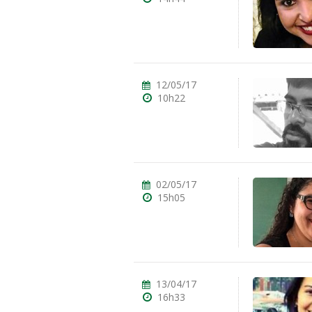
12/05/17
10h22
02/05/17
15h05
13/04/17
16h33