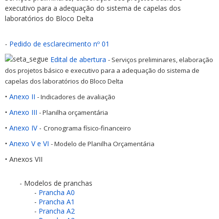
executivo para a adequação do sistema de capelas dos
laboratórios do Bloco Delta
-
Pedido de esclarecimento nº 01
Edital de abertura
-
Serviços preliminares, elaboração
dos projetos básico e executivo para a adequação do sistema de
ubmenu
capelas dos laboratórios do Bloco Delta
•
Anexo II
- Indicadores de avaliação
•
Anexo III
- Planilha orçamentária
ubmenu
•
Anexo IV
-
Cronograma físico-financeiro
ubmenu
•
Anexo V e VI
- Modelo de Planilha Orçamentária
• Anexos VII
- Modelos de pranchas
-
Prancha A0
-
Prancha A1
-
Prancha A2