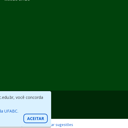
c.edu.br, você concorda
da UFABC.
ACEITAR
Reportar erros / Enviar sugestões