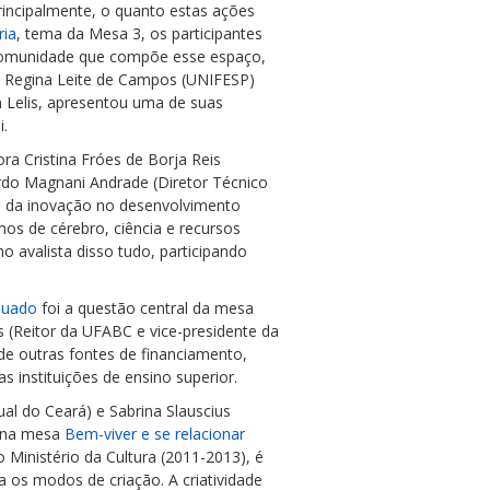
principalmente, o quanto estas ações
ria
, tema da Mesa 3, os participantes
 comunidade que compõe esse espaço,
a Regina Leite de Campos (UNIFESP)
n Lelis, apresentou uma de suas
i.
ra Cristina Fróes de Borja Reis
rdo Magnani Andrade (Diretor Técnico
e da inovação no desenvolvimento
mos de cérebro, ciência e recursos
o avalista disso tudo, participando
quado
foi a questão central da mesa
s (Reitor da UFABC e vice-presidente da
 de outras fontes de financiamento,
 instituições de ensino superior.
al do Ceará) e Sabrina Slauscius
r na mesa
Bem-viver e se relacionar
 Ministério da Cultura (2011-2013), é
a os modos de criação. A criatividade