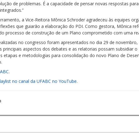
lução de problemas. É a capacidade de pensar novas respostas para n
integrados.”
cerramento, a Vice-Reitora Mônica Schroder agradeceu às equipes or
eflexões que guiarão a elaboração do PDI. Como gestora, Mônica re
do processo de construção de um Plano comprometido com uma real
ealizadas no congresso foram apresentados no dia 29 de novembro,
s principais aspectos dos debates e as relatorias possam subsidiar 
ir as etapas e metodologias para consolidação do novo Plano de Dese
o.
UFABC
.
laylist no canal da UFABC no YouTube
.
a