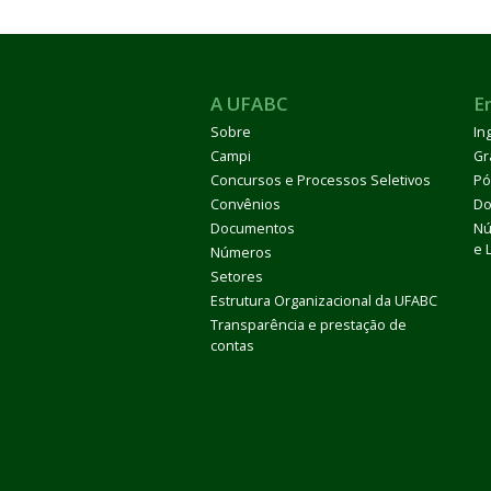
A UFABC
E
Sobre
In
Campi
Gr
Concursos e Processos Seletivos
Pó
Convênios
Do
Documentos
Nú
e 
Números
Setores
Estrutura Organizacional da UFABC
Transparência e prestação de
contas