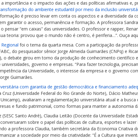
 a importância e o impacto das ações e das políticas afirmativas e, 
ansformação do ambiente estudantil por meio da inclusão universitá
sformação é preciso levar em conta os aspectos e a diversidade da
tem garantir o acesso, permanência e formação. A professora Sandr
e o pensar “em caixas” das universidades. O professor e rapper, Rena
sua teoria: provou que o mundo não é centro, é periferia…”. Ouça aqu
 Regional
foi o tema da quarta mesa. Com a participação da professo
FABC, do pesquisador sênior Jorge Almeida Guimarães (CNPq) e Rica
, o debate girou em torno da produção de conhecimento científico 
 universidades, governo e empresas. “Para fazer tecnologia, precisa
a competência da Universidade, o interesse da empresa e o governo com
Jorge Guimarães.
versitária com garantia de gestão democrática e financiamento ade
a Cruz (Universidade Federal do Rio Grande do Norte), Dácio Matheu
a Unicamp), avaliaram a regulamentação universitária atual e a busca
resas e fundo patrimonial, como formas para manter a autonomia das
 (SESC Santo André), Claudia Leitão (Docente da Universidade Estadu
) conversaram sobre o papel das políticas de cultura, esportes e laze
ndo a professora Claudia, também secretária da Economia Criativa do
manizar a sociedade por meio da criatividade: “É a Cultura que invent