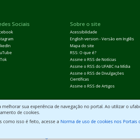
edes Sociais
Sobre o site
cebook
Acessibilidade
stagram
English version - Versão em Inglês
nkedIn
Mapa do site
uTube
RSS: O que é?
kTok
Assine o RSS de Notícias
Assine o RSS do UFABC na Mídia
Assine o RSS de Divulgações
Científicas
Assine o RSS de Artigos
melhorar sua experiência de navegação no portal. Ao utilizar o ufab
ramento de cookies.
s como isso é feito, acesse a
Norma de uso de cookies nos Portais 
olvido com CMS de
código aberto
.