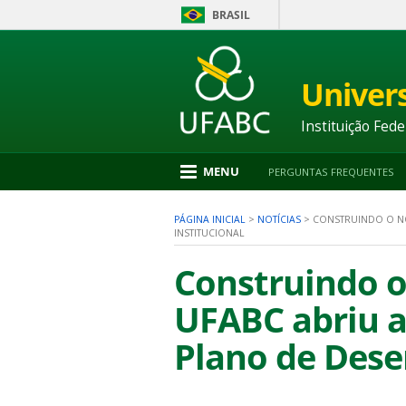
BRASIL
Ir
para
conteúdo
Univer
1
Ir
para
Instituição Fede
menu
2
Ir
MENU
PERGUNTAS FREQUENTES
para
busca
3
PÁGINA INICIAL
>
NOTÍCIAS
>
CONSTRUINDO O N
Ir
INSTITUCIONAL
para
rodapé
Construindo o
4
UFABC abriu a
nu
Plano de Dese