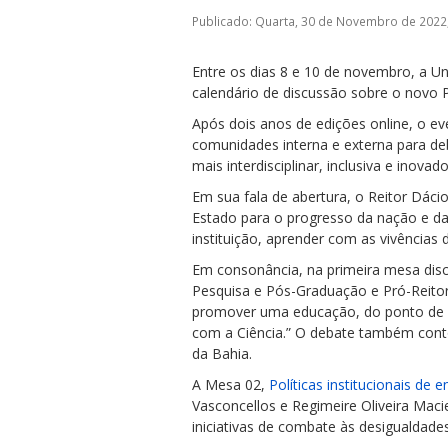
Publicado: Quarta, 30 de Novembro de 2022
Entre os dias 8 e 10 de novembro, a Un
calendário de discussão sobre o novo P
Após dois anos de edições online, o e
comunidades interna e externa para de
ubmenu
mais interdisciplinar, inclusiva e inovado
Em sua fala de abertura, o Reitor Dác
Estado para o progresso da nação e da
ubmenu
instituição, aprender com as vivências
Em consonância, na primeira mesa disc
ubmenu
Pesquisa e Pós-Graduação e Pró-Reitor
promover uma educação, do ponto de vis
com a Ciência.” O debate também conto
da Bahia.
A Mesa 02,
Políticas institucionais de
Vasconcellos e Regimeire Oliveira Macie
iniciativas de combate às desigualdade