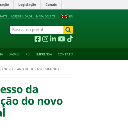
mação
Legislação
Canais
RASTE
ACESSIBILIDADE
MAPA DO SITE
EN
IA
DADOS
PDI
IMPRENSA
CONTATO
DO NOVO PLANO DE DESENVOLVIMENTO
esso da
ação do novo
l