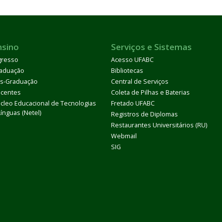
nsino
Serviços e Sistemas
gresso
Acesso UFABC
aduação
Bibliotecas
s-Graduação
Central de Serviços
centes
Coleta de Pilhas e Baterias
cleo Educacional de Tecnologias
Fretado UFABC
Línguas (Netel)
Registros de Diplomas
Restaurantes Universitários (RU)
Webmail
SIG