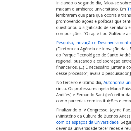
Iniciando o segundo dia, falou-se sobre
mudam o ambiente universitário. Em
Tr
lembraram que para que ocorra a tran
promovendo ações e políticas que ten
questionou o significado de ser aluno 
composições: “O rap é tipo Galileu e a 
Pesquisa, Inovação e Desenvolvimento
(Diretora da Agência de Inovação da U
do Parque Tecnológico de Santo André)
regional, buscando a colaboração entre
financeiros. (...) É necessário juntar 
desse processo”, avalia o pesquisador 
No terceiro e último dia,
Autonomia uni
cinco. Os professores ngela Maria Paiv
Andifes) e Fernando Sarti (pró-reitor d
como parcerias com instituições e emp
Finalizando o IV Congresso, Jayme Paez
(Ministério da Cultura de Buenos Aires
com os espaços da Universidade
. Segu
dever da universidade tecer redes e reu