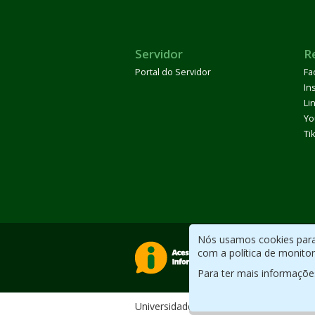
Servidor
R
Portal do Servidor
Fa
In
Li
Yo
Ti
Nós usamos cookies para 
com a política de monito
Para ter mais informaçõe
Universidade Federal do ABC. Desenv