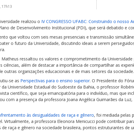
, 17h13
iversidade realizou o
IV CONGRESSO UFABC: Construindo o nosso 
lano de Desenvolvimento Institucional (PDI), que será debatido e co
vento que voltou com seis mesas presenciais e transmissão simultân
bater o futuro da Universidade, discutindo ideais a serem perseguid
ra.
io Matheus ressaltou os valores e comprometimento da Universidade p
s ciências, além de destacar a importância de compartilhar as exper
 de outras organizações educacionais e de mais setores da sociedade.
utiu-se as
Perspectivas para o ensino superior
. O Presidente do Fór
 da Universidade Estadual do Sudoeste da Bahia, o professor Robério
ta científico, que seja emancipatória para o indivíduo, mas que inc
u com a presença da professora Joana Angélica Guimarães da Luz, R
 enfrentamento às desigualdades de raça e gênero
, foi mediada pelas
l. Virtualmente, a professora Eleonora Menicucci pode contribuir par
s de raça e gênero na sociedade brasileira, pontos estruturantes de 