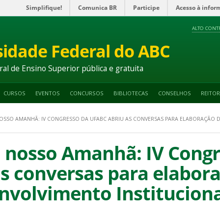
Simplifique!
Comunica BR
Participe
Acesso à infor
ALTO CONT
sidade Federal do ABC
ral de Ensino Superior pública e gratuita
CURSOS
EVENTOS
CONCURSOS
BIBLIOTECAS
CONSELHOS
REITOR
OSSO AMANHÃ: IV CONGRESSO DA UFABC ABRIU AS CONVERSAS PARA ELABORAÇÃO 
 nosso Amanhã: IV Congr
s conversas para elabor
nvolvimento Instituciona