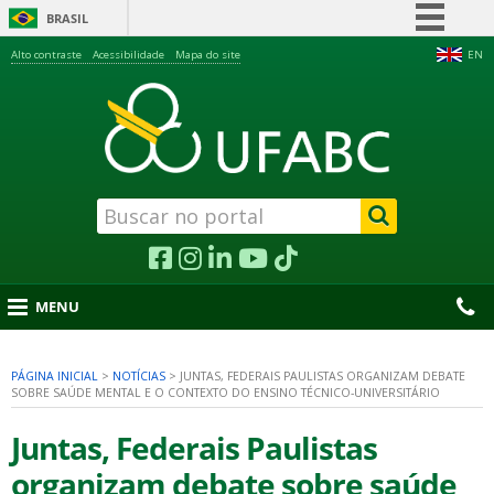
BRASIL
Simplifique!
Alto contraste
Acessibilidade
Mapa do site
EN
Comunica BR
Participe
Acesso à informação
Legislação
Canais
MENU
PÁGINA INICIAL
>
NOTÍCIAS
>
JUNTAS, FEDERAIS PAULISTAS ORGANIZAM DEBATE
SOBRE SAÚDE MENTAL E O CONTEXTO DO ENSINO TÉCNICO-UNIVERSITÁRIO
nu
Juntas, Federais Paulistas
organizam debate sobre saúde