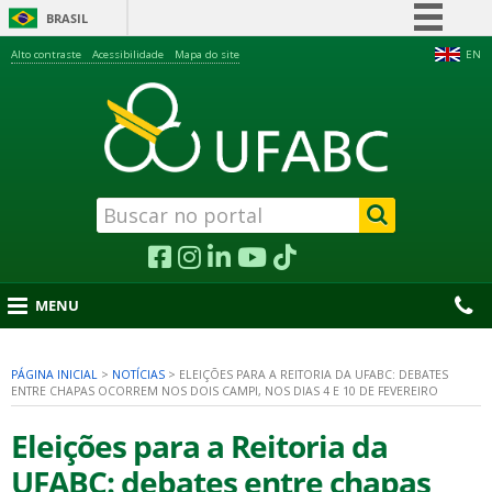
BRASIL
Simplifique!
Alto contraste
Acessibilidade
Mapa do site
EN
Comunica BR
Participe
Acesso à informação
Legislação
Canais
MENU
PÁGINA INICIAL
>
NOTÍCIAS
>
ELEIÇÕES PARA A REITORIA DA UFABC: DEBATES
ENTRE CHAPAS OCORREM NOS DOIS CAMPI, NOS DIAS 4 E 10 DE FEVEREIRO
nu
Eleições para a Reitoria da
UFABC: debates entre chapas