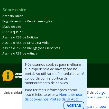
Sobre o site
Acessibilidade
English version - Versão em Inglês
Mapa do site
RSS: O que é?
Assine o RSS de Notícias
Assine o RSS do UFABC na Mídia
Assine o RSS de Divulgações Científicas
Assine o RSS de Artigos
Nós usamos cookies para melhorar
sua experiência de navegação no
portal. Ao utilizar o ufabc.edu.br, você
concorda com a política de
monitoramento de cookies.
Para ter mais informações como
Universidade Federal do ABC. Desenvolvido com CMS de
código
isso é feito, acesse a
Norma de uso
aberto
.
Reportar erros / Enviar sugestões
de cookies nos Portais da UFABC.
ACEITAR
Voltar para o topo