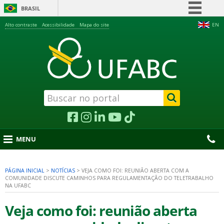
BRASIL
Simplifique!
Alto contraste
Acessibilidade
Mapa do site
EN
Comunica BR
Participe
Acesso à informação
Legislação
Canais
MENU
PÁGINA INICIAL
>
NOTÍCIAS
>
VEJA COMO FOI: REUNIÃO ABERTA COM A
COMUNIDADE DISCUTE CAMINHOS PARA REGULAMENTAÇÃO DO TELETRABALHO
nu
NA UFABC
Veja como foi: reunião aberta