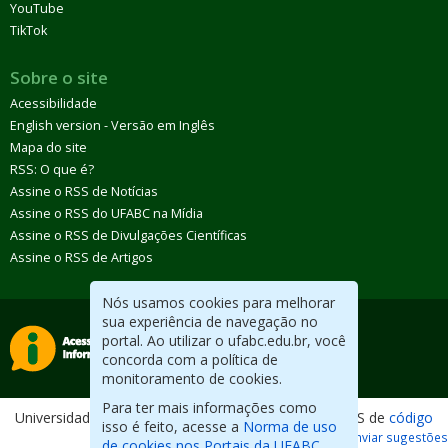
YouTube
TikTok
Sobre o site
Acessibilidade
English version - Versão em Inglês
Mapa do site
RSS: O que é?
Assine o RSS de Notícias
Assine o RSS do UFABC na Mídia
Assine o RSS de Divulgações Científicas
Assine o RSS de Artigos
Nós usamos cookies para melhorar
sua experiência de navegação no
portal. Ao utilizar o ufabc.edu.br, você
concorda com a política de
monitoramento de cookies.
Para ter mais informações como
Universidade Federal do ABC. Desenvolvido com CMS de
código
isso é feito, acesse a
Norma de uso
aberto
.
Reportar erros / Enviar sugestões
de cookies nos Portais da UFABC.