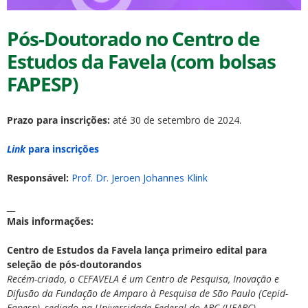
Pós-Doutorado no Centro de
Estudos da Favela (com bolsas
FAPESP)
ubmenu
Prazo para inscrições:
até 30 de setembro de 2024.
Link
para inscrições
ubmenu
Responsável:
Prof. Dr. Jeroen Johannes Klink
ubmenu
__
Mais informações:
Centro de Estudos da Favela lança primeiro edital para
seleção de pós-doutorandos
Recém-criado, o CEFAVELA é um Centro de Pesquisa, Inovação e
Difusão da Fundação de Amparo à Pesquisa de São Paulo (Cepid-
Fapesp), sediado na Universidade Federal do ABC (UFABC).