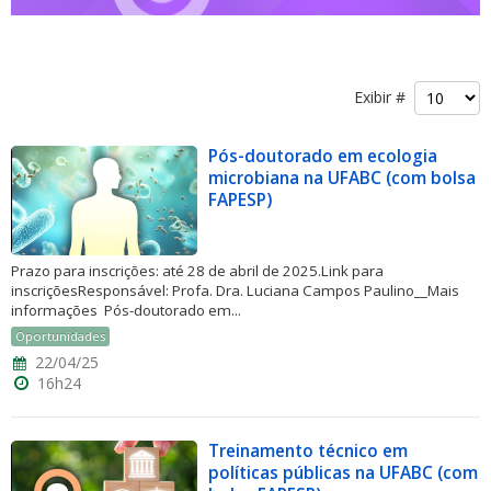
Exibir #
Pós-doutorado em ecologia
ubmenu
microbiana na UFABC (com bolsa
FAPESP)
ubmenu
Prazo para inscrições: até 28 de abril de 2025.Link para
inscriçõesResponsável: Profa. Dra. Luciana Campos Paulino__Mais
ubmenu
informações Pós-doutorado em...
Oportunidades
22/04/25
16h24
Treinamento técnico em
políticas públicas na UFABC (com