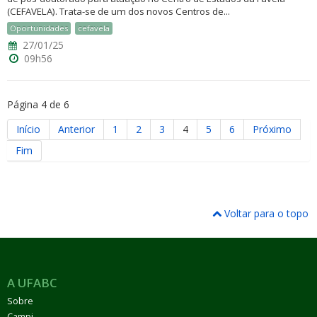
(CEFAVELA). Trata-se de um dos novos Centros de...
Oportunidades
cefavela
27/01/25
09h56
Página 4 de 6
Início
Anterior
1
2
3
4
5
6
Próximo
Fim
Voltar para o topo
A UFABC
Sobre
Campi