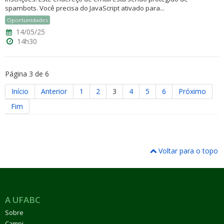
spambots. Você precisa do JavaScript ativado para...
Oportunidades
14/05/25
14h30
Página 3 de 6
Início
Anterior
1
2
3
4
5
6
Próximo
Fim
Voltar para o topo
A UFABC
Sobre
Campi