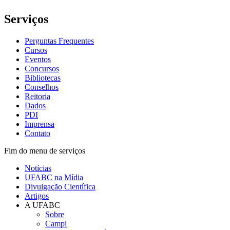
Serviços
Perguntas Frequentes
Cursos
Eventos
Concursos
Bibliotecas
Conselhos
Reitoria
Dados
PDI
Imprensa
Contato
Fim do menu de serviços
Notícias
UFABC na Mídia
Divulgação Científica
Artigos
A UFABC
Sobre
Campi