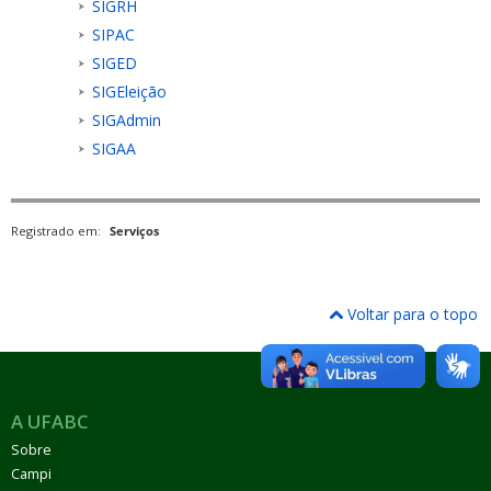
SIGRH
SIPAC
SIGED
SIGEleição
SIGAdmin
SIGAA
Registrado em:
Serviços
Voltar para o topo
A UFABC
Sobre
Campi