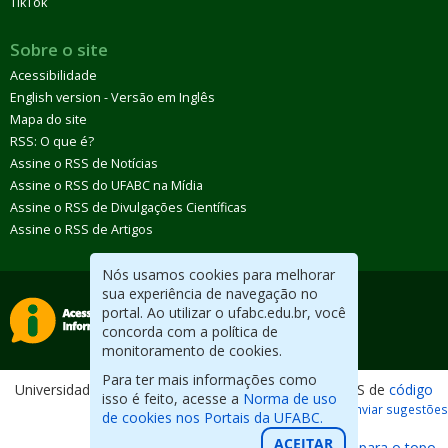
TikTok
Sobre o site
Acessibilidade
English version - Versão em Inglês
Mapa do site
RSS: O que é?
Assine o RSS de Notícias
Assine o RSS do UFABC na Mídia
Assine o RSS de Divulgações Científicas
Assine o RSS de Artigos
Nós usamos cookies para melhorar
sua experiência de navegação no
portal. Ao utilizar o ufabc.edu.br, você
concorda com a política de
monitoramento de cookies.
Para ter mais informações como
Universidade Federal do ABC. Desenvolvido com CMS de
código
isso é feito, acesse a
Norma de uso
aberto
.
Reportar erros / Enviar sugestões
de cookies nos Portais da UFABC.
ACEITAR
Voltar para o topo