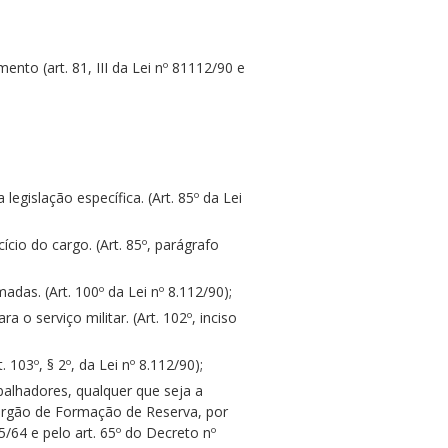
nto (art. 81, III da Lei nº 81112/90 e
egislação específica. (Art. 85º da Lei
ício do cargo. (Art. 85º, parágrafo
das. (Art. 100º da Lei nº 8.112/90);
o serviço militar. (Art. 102º, inciso
03º, § 2º, da Lei nº 8.112/90);
balhadores, qualquer que seja a
Órgão de Formação de Reserva, por
5/64 e pelo art. 65º do Decreto nº