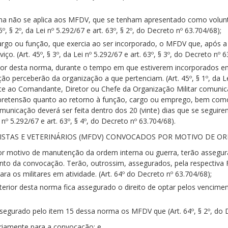
ma não se aplica aos MFDV, que se tenham apresentado como voluntá
º, § 2º, da Lei nº 5.292/67 e art. 63º, § 2º, do Decreto nº 63.704/68);
cargo ou função, que exercia ao ser incorporado, o MFDV que, após a
o. (Art. 45º, § 3º, da Lei nº 5.292/67 e art. 63º, § 3º, do Decreto nº 6
ior desta norma, durante o tempo em que estiverem incorporados e
o perceberão da organização a que pertenciam. (Art. 45º, § 1º, da Lei 
te ao Comandante, Diretor ou Chefe da Organização Militar comunic
 pretensão quanto ao retorno à função, cargo ou emprego, bem com
municação deverá ser feita dentro dos 20 (vinte) dias que se segui
i nº 5.292/67 e art. 63º, § 4º, do Decreto nº 63.704/68).
ISTAS E VETERINÁRIOS (MFDV) CONVOCADOS POR MOTIVO DE OR
 motivo de manutenção da ordem interna ou guerra, terão assegura
 da convocação. Terão, outrossim, assegurados, pela respectiva Fo
para os militares em atividade. (Art. 64º do Decreto nº 63.704/68);
rior desta norma fica assegurado o direito de optar pelos vencimento
ssegurado pelo item 15 dessa norma os MFDV que (Art. 64º, § 2º, do 
riamente para a convocação; e