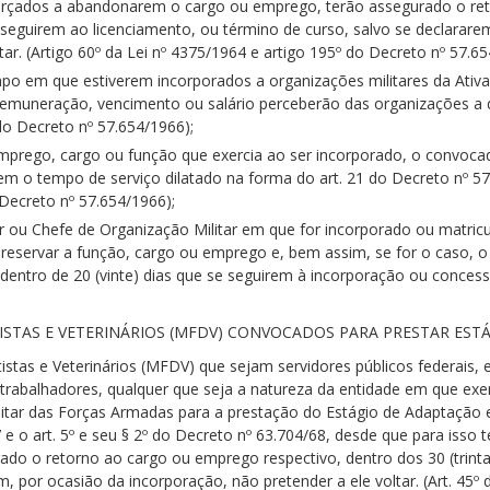
forçados a abandonarem o cargo ou emprego, terão assegurado o re
e seguirem ao licenciamento, ou término de curso, salvo se declarar
tar. (Artigo 60º da Lei nº 4375/1964 e artigo 195º do Decreto nº 57.65
po em que estiverem incorporados a organizações militares da Ativ
uneração, vencimento ou salário perceberão das organizações a que
 do Decreto nº 57.654/1966);
emprego, cargo ou função que exercia ao ser incorporado, o convocad
em o tempo de serviço dilatado na forma do art. 21 do Decreto nº 57.65
 Decreto nº 57.654/1966);
ou Chefe de Organização Militar em que for incorporado ou matric
 reservar a função, cargo ou emprego e, bem assim, se for o caso, 
dentro de 20 (vinte) dias que se seguirem à incorporação ou concessã
STAS E VETERINÁRIOS (MFDV) CONVOCADOS PARA PRESTAR ESTÁG
tas e Veterinários (MFDV) que sejam servidores públicos federais, es
rabalhadores, qualquer que seja a natureza da entidade em que exe
tar das Forças Armadas para a prestação do Estágio de Adaptação e
/67 e o art. 5º e seu § 2º do Decreto nº 63.704/68, desde que para is
do o retorno ao cargo ou emprego respectivo, dentro dos 30 (trinta
, por ocasião da incorporação, não pretender a ele voltar. (Art. 45º d