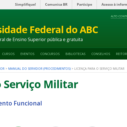
Simplifique!
Comunica BR
Participe
Acesso à infor
ALTO CONT
sidade Federal do ABC
ral de Ensino Superior pública e gratuita
CURSOS
EVENTOS
CONCURSOS
BIBLIOTECAS
CONSELHOS
REITOR
DOR
>
MANUAL DO SERVIDOR (PROCEDIMENTOS)
>
LICENÇA PARA O SERVIÇO MILITAR
 Serviço Militar
nto Funcional