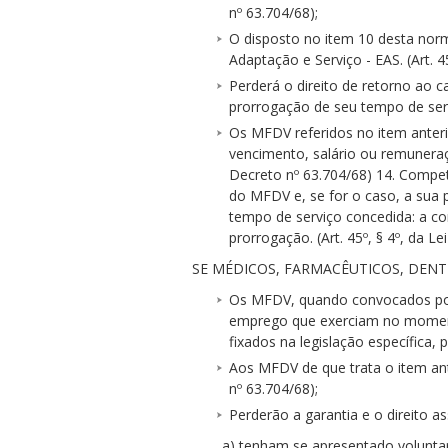
nº 63.704/68);
O disposto no item 10 desta nor
Adaptação e Serviço - EAS. (Art. 45
Perderá o direito de retorno ao 
prorrogação de seu tempo de serviç
Os MFDV referidos no item anter
vencimento, salário ou remuneraçã
Decreto nº 63.704/68) 14. Compe
do MFDV e, se for o caso, a sua
tempo de serviço concedida: a co
prorrogação. (Art. 45º, § 4º, da Le
SE MÉDICOS, FARMACÊUTICOS, DENT
Os MFDV, quando convocados por
emprego que exerciam no momento
fixados na legislação específica, 
Aos MFDV de que trata o item ante
nº 63.704/68);
Perderão a garantia e o direito a
a) tenham se apresentado volunta