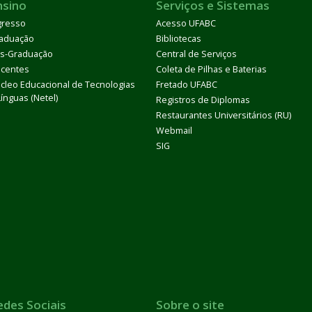
nsino
Serviços e Sistemas
gresso
Acesso UFABC
aduação
Bibliotecas
s-Graduação
Central de Serviços
centes
Coleta de Pilhas e Baterias
cleo Educacional de Tecnologias
Fretado UFABC
Línguas (Netel)
Registros de Diplomas
Restaurantes Universitários (RU)
Webmail
SIG
edes Sociais
Sobre o site