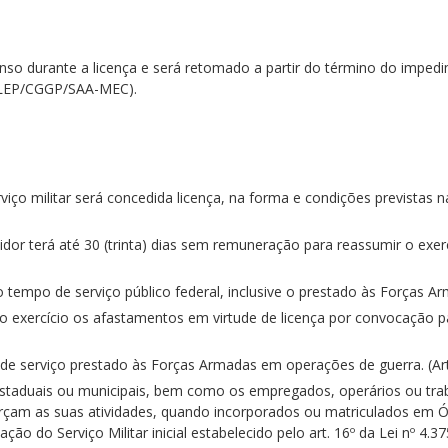
nso durante a licença e será retomado a partir do término do impedime
COLEP/CGGP/SAA-MEC).
ço militar será concedida licença, na forma e condições previstas na l
vidor terá até 30 (trinta) dias sem remuneração para reassumir o exerc
 tempo de serviço público federal, inclusive o prestado às Forças Arma
exercício os afastamentos em virtude de licença por convocação para 
 serviço prestado às Forças Armadas em operações de guerra. (Art. 1
 estaduais ou municipais, bem como os empregados, operários ou tra
rçam as suas atividades, quando incorporados ou matriculados em 
o do Serviço Militar inicial estabelecido pelo art. 16º da Lei nº 4.37