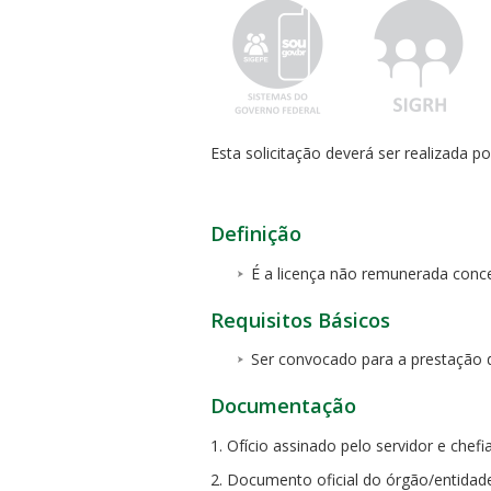
Esta solicitação deverá ser realizada p
ubmenu
Definição
ubmenu
É a licença não remunerada conce
ubmenu
Requisitos Básicos
Ser convocado para a prestação de
Documentação
1. Ofício assinado pelo servidor e che
2. Documento oficial do órgão/entidad