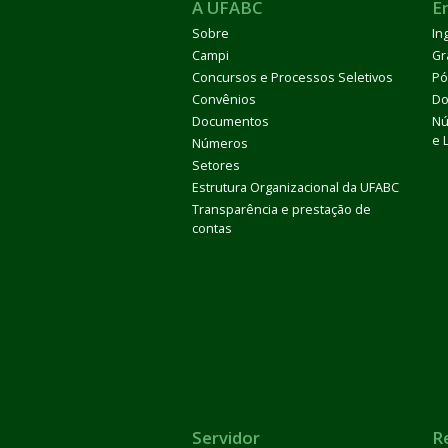
A UFABC
E
Sobre
In
Campi
Gr
Concursos e Processos Seletivos
Pó
Convênios
Do
Documentos
Nú
e 
Números
Setores
Estrutura Organizacional da UFABC
Transparência e prestação de
contas
Servidor
R