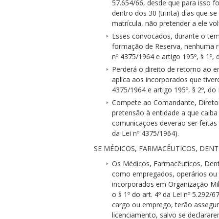
57.654/66, desde que para isso 
dentro dos 30 (trinta) dias que s
matrícula, não pretender a ele vol
Esses convocados, durante o tem
formação de Reserva, nenhuma rem
nº 4375/1964 e artigo 195º, § 1º,
Perderá o direito de retorno ao 
aplica aos incorporados que tiver
4375/1964 e artigo 195º, § 2º, do
Compete ao Comandante, Diretor 
pretensão à entidade a que caiba
comunicações deverão ser feitas 
da Lei nº 4375/1964).
SE MÉDICOS, FARMACÊUTICOS, DENTI
Os Médicos, Farmacêuticos, Dentis
como empregados, operários ou t
incorporados em Organização Mili
o § 1º do art. 4º da Lei nº 5.292
cargo ou emprego, terão assegura
licenciamento, salvo se declararem