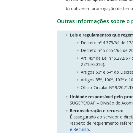
b) obtiverem prorrogação de temp
Outras informações sobre o
Leis e regulamentos que rege
Decreto nº 4.375/64 de 17
Decreto nº 57.654/66 de 2
Art. 45º da Lei nº 5.292/
27/10/2010).
Artigos 63º e 64º do Decre
Artigos 85º, 100º, 102º e 
Ofício-Circular Nº 9/202
Unidade responsável pelo pro
SUGEPE/DAF – Divisão de Acomp
Reconsideração e recurso:
É assegurado ao servidor o direi
respeito de requerimento refere
e Recurso
.