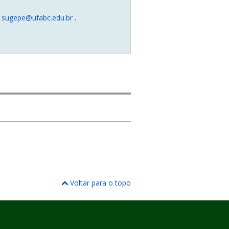
l
sugepe@ufabc.edu.br
.
Voltar para o topo