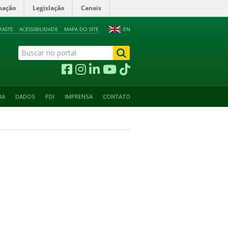
mação
Legislação
Canais
RASTE
ACESSIBILIDADE
MAPA DO SITE
EN
IA
DADOS
PDI
IMPRENSA
CONTATO