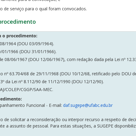
o de serviço para o qual foram convocados.
 procedimento
m o procedimento:
/08/1964 (DOU 03/09/1964).
0/01/1966 (DOU 31/01/1966).
67 de 08/06/1967 (DOU 12/06/1967), com redação dada pela Lei nº 12
to nº 63.704/68 de 29/11/1968 (DOU 10/12/68, retificado pelo DOU d
103º da Lei nº 8.112/90 de 11/12/1990 (DOU 12/12/90).
1/DAJ/COLEP/CGGP/SAA-MEC.
cedimento
:
anhamento Funcional - E-mail:
daf.sugepe@ufabc.edu.br
to de solicitar a reconsideração ou interpor recurso a respeito de dec
nte a assunto de pessoal. Para estas situações, a SUGEPE disponibili