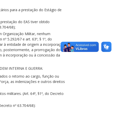
rios para a prestação do Estágio de
 prestação do EAS tiver obtido
3.704/68);
m Organização Militar, nenhum
nº 5.292/67 e art. 63º, § 1º, do
ar à entidade de origem a incorporação
o, posteriormente, a prorrogação do
rem à incorporação ou à concessão da
DEM INTERNA E GUERRA:
dos o retorno ao cargo, função ou
rça, as indenizações e outros direitos
s militares. (Art. 64º, §1º, do Decreto
Decreto nº 63.704/68):