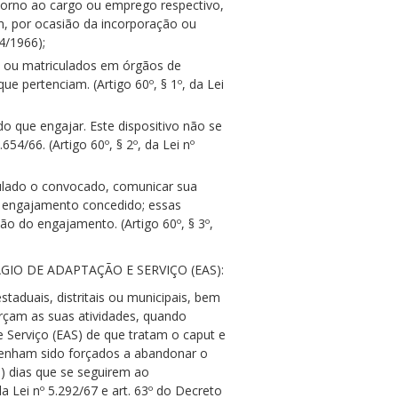
torno ao cargo ou emprego respectivo,
em, por ocasião da incorporação ou
4/1966);
a ou matriculados em órgãos de
 pertenciam. (Artigo 60º, § 1º, da Lei
o que engajar. Este dispositivo não se
4/66. (Artigo 60º, § 2º, da Lei nº
ulado o convocado, comunicar sua
o engajamento concedido; essas
o do engajamento. (Artigo 60º, § 3º,
IO DE ADAPTAÇÃO E SERVIÇO (EAS):
taduais, distritais ou municipais, bem
rçam as suas atividades, quando
 Serviço (EAS) de que tratam o caput e
so tenham sido forçados a abandonar o
) dias que se seguirem ao
a Lei nº 5.292/67 e art. 63º do Decreto