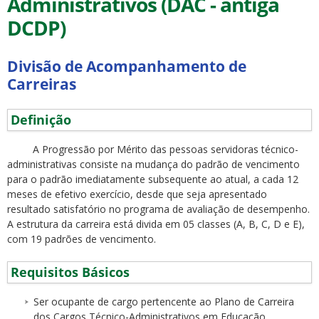
Administrativos (DAC - antiga
DCDP)
Divisão de Acompanhamento de
Carreiras
ubmenu
Definição
A Progressão por Mérito das pessoas servidoras técnico-
administrativas consiste na mudança do padrão de vencimento
ubmenu
para o padrão imediatamente subsequente ao atual, a cada 12
meses de efetivo exercício, desde que seja apresentado
ubmenu
resultado satisfatório no programa de avaliação de desempenho.
A estrutura da carreira está divida em 05 classes (A, B, C, D e E),
com 19 padrões de vencimento.
Requisitos Básicos
Ser ocupante de cargo pertencente ao Plano de Carreira
dos Cargos Técnico-Administrativos em Educação