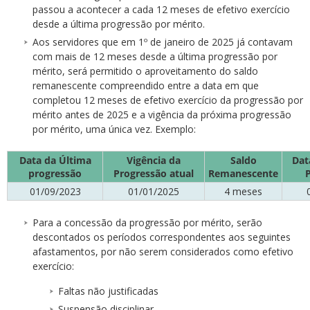
passou a acontecer a cada 12 meses de efetivo exercício
desde a última progressão por mérito.
Aos servidores que em 1º de janeiro de 2025 já contavam
com mais de 12 meses desde a última progressão por
mérito, será permitido o aproveitamento do saldo
remanescente compreendido entre a data em que
completou 12 meses de efetivo exercício da progressão por
mérito antes de 2025 e a vigência da próxima progressão
por mérito, uma única vez. Exemplo:
Data da Última
Vigência da
Saldo
Dat
progressão
Progressão atual
Remanescente
01/09/2023
01/01/2025
4 meses
Para a concessão da progressão por mérito, serão
descontados os períodos correspondentes aos seguintes
afastamentos, por não serem considerados como efetivo
exercício:
Faltas não justificadas
Suspensão disciplinar