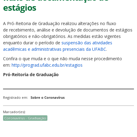
estágios
A Pró-Reitoria de Graduação realizou alterações no fluxo
de recebimento, análise e devolução de documentos de estágios
obrigatórios e não-obrigatórios. As medidas estão vigentes
enquanto durar o período de
suspensão das atividades
ubmenu
acadêmicas e administrativas presenciais da UFABC
.
Confira o que muda e o que não muda nesse procedimento
em:
http://prograd.ufabc.edu.br/estagios
ubmenu
Pró-Reitoria de Graduação
ubmenu
Registrado em:
Sobre o Coronavírus
Marcador(es):
Coronavírus - Graduação