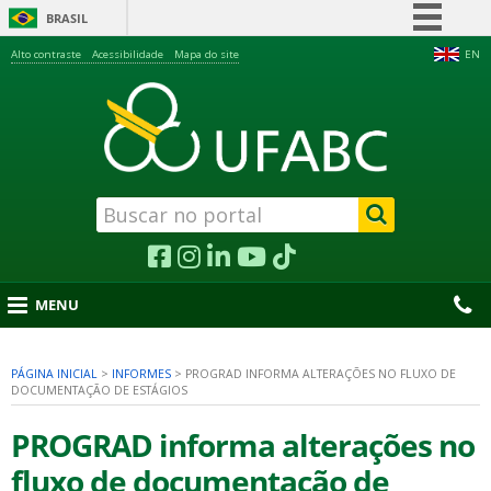
BRASIL
Simplifique!
Alto contraste
Acessibilidade
Mapa do site
EN
Comunica BR
Participe
Acesso à informação
Legislação
Canais
MENU
PÁGINA INICIAL
>
INFORMES
>
PROGRAD INFORMA ALTERAÇÕES NO FLUXO DE
DOCUMENTAÇÃO DE ESTÁGIOS
nu
PROGRAD informa alterações no
fluxo de documentação de