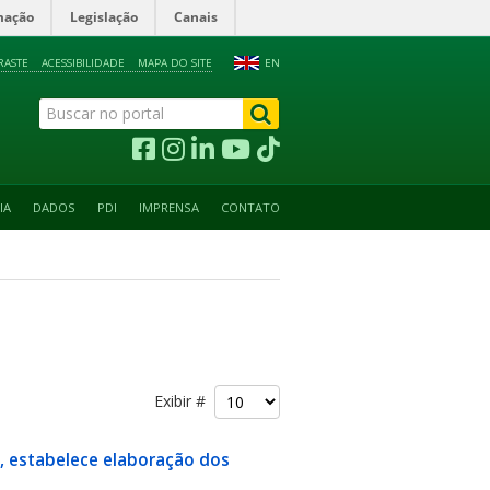
mação
Legislação
Canais
RASTE
ACESSIBILIDADE
MAPA DO SITE
EN
IA
DADOS
PDI
IMPRENSA
CONTATO
Exibir #
a, estabelece elaboração dos