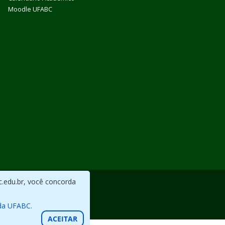
Moodle UFABC
c.edu.br, você concorda
da UFABC.
ACEITAR