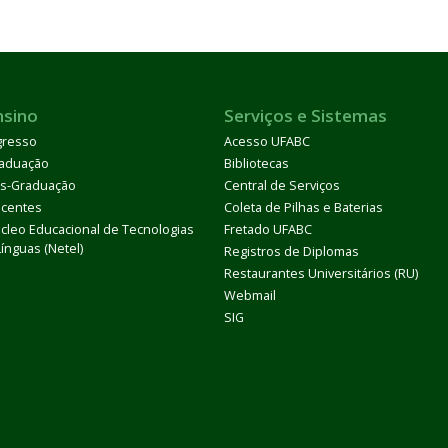
nsino
Serviços e Sistemas
gresso
Acesso UFABC
aduação
Bibliotecas
s-Graduação
Central de Serviços
centes
Coleta de Pilhas e Baterias
cleo Educacional de Tecnologias
Fretado UFABC
Línguas (Netel)
Registros de Diplomas
Restaurantes Universitários (RU)
Webmail
SIG