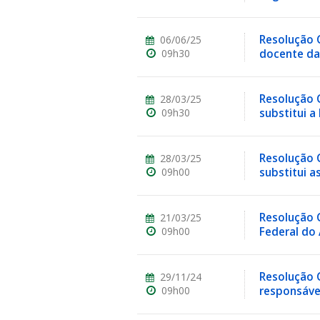
Resolução C
06/06/25
09h30
docente d
Resolução C
28/03/25
ubmenu
09h30
substitui 
Resolução C
28/03/25
ubmenu
09h00
substitui a
ubmenu
Resolução C
21/03/25
09h00
Federal do
Resolução 
29/11/24
09h00
responsáve