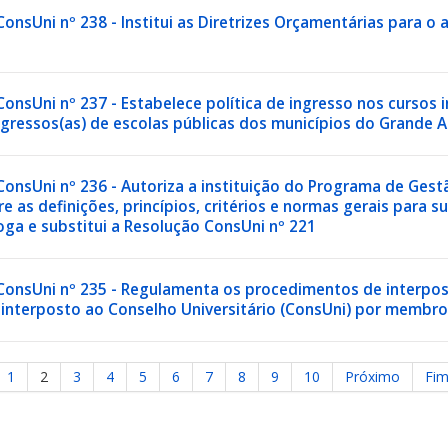
onsUni nº 238 - Institui as Diretrizes Orçamentárias para o
onsUni nº 237 - Estabelece política de ingresso nos cursos 
egressos(as) de escolas públicas dos municípios do Grande 
ConsUni nº 236 - Autoriza a instituição do Programa de Ges
e as definições, princípios, critérios e normas gerais para
ga e substitui a Resolução ConsUni nº 221
ConsUni nº 235 - Regulamenta os procedimentos de interposi
 interposto ao Conselho Universitário (ConsUni) por memb
1
2
3
4
5
6
7
8
9
10
Próximo
Fi