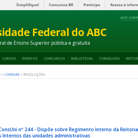
Simplifique!
Comunica BR
Participe
Acesso à infor
ALTO CONT
sidade Federal do ABC
ral de Ensino Superior pública e gratuita
CURSOS
EVENTOS
CONCURSOS
BIBLIOTECAS
CONSELHOS
REITOR
S
>
CONSUNI
>
RESOLUÇÕES
ConsUni nº 244 - Dispõe sobre Regimento Interno da Reitori
 Internos das unidades administrativas