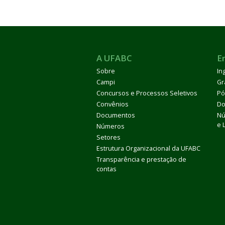
A UFABC
E
Sobre
In
Campi
Gr
Concursos e Processos Seletivos
Pó
Convênios
Do
Documentos
Nú
e 
Números
Setores
Estrutura Organizacional da UFABC
Transparência e prestação de
contas