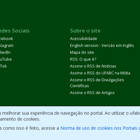
edes Sociais
Sobre o site
cebook
Acessibilidade
stagram
English version - Versão em Inglês
nkedIn
Mapa do site
uTube
RSS: O que é?
kTok
Assine o RSS de Notícias
Assine o RSS do UFABC na Mídia
Assine o RSS de Divulgações
Científicas
Assine o RSS de Artigos
melhorar sua experiência de navegação no portal. Ao utilizar o ufab
ramento de cookies.
s como isso é feito, acesse a
Norma de uso de cookies nos Portais 