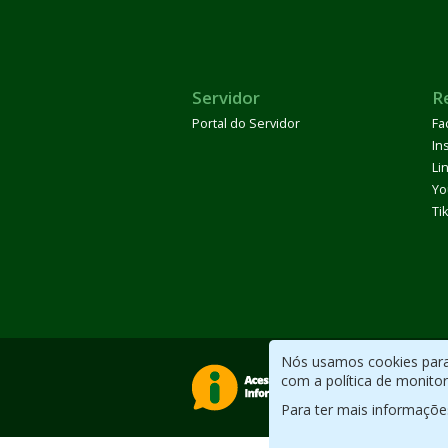
Servidor
R
Portal do Servidor
Fa
In
Li
Yo
Ti
Nós usamos cookies para 
com a política de monito
Para ter mais informaçõe