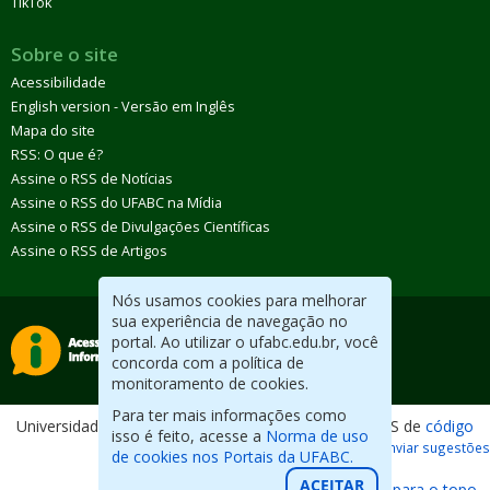
TikTok
Sobre o site
Acessibilidade
English version - Versão em Inglês
Mapa do site
RSS: O que é?
Assine o RSS de Notícias
Assine o RSS do UFABC na Mídia
Assine o RSS de Divulgações Científicas
Assine o RSS de Artigos
Nós usamos cookies para melhorar
sua experiência de navegação no
portal. Ao utilizar o ufabc.edu.br, você
concorda com a política de
monitoramento de cookies.
Para ter mais informações como
Universidade Federal do ABC. Desenvolvido com CMS de
código
isso é feito, acesse a
Norma de uso
aberto
.
Reportar erros / Enviar sugestões
de cookies nos Portais da UFABC.
ACEITAR
Voltar para o topo