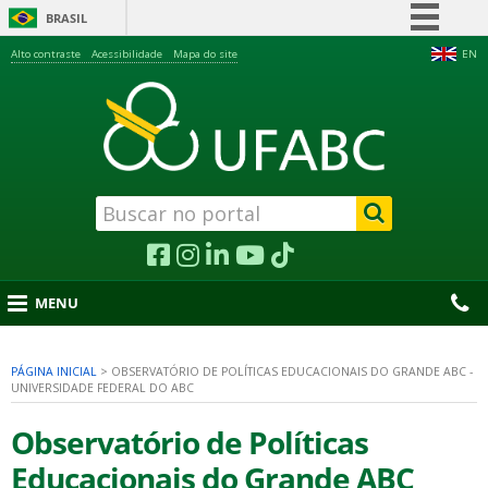
BRASIL
Simplifique!
Alto contraste
Acessibilidade
Mapa do site
EN
Comunica BR
Participe
Acesso à informação
Legislação
Canais
MENU
PÁGINA INICIAL
>
OBSERVATÓRIO DE POLÍTICAS EDUCACIONAIS DO GRANDE ABC -
UNIVERSIDADE FEDERAL DO ABC
nu
Observatório de Políticas
Educacionais do Grande ABC