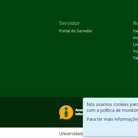
Servidor
R
Portal do Servidor
Fa
In
Li
Yo
Ti
Nós usamos cookies para 
com a política de monito
Para ter mais informaçõe
Universidade Federal do ABC. Desenv