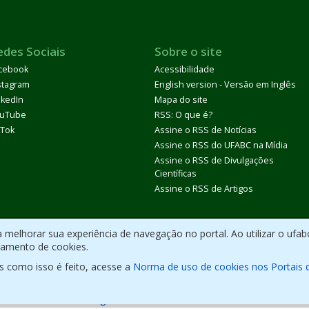
edes Sociais
Sobre o site
cebook
Acessibilidade
stagram
English version - Versão em Inglês
nkedIn
Mapa do site
uTube
RSS: O que é?
kTok
Assine o RSS de Notícias
Assine o RSS do UFABC na Mídia
Assine o RSS de Divulgações
Científicas
Assine o RSS de Artigos
melhorar sua experiência de navegação no portal. Ao utilizar o ufab
ramento de cookies.
s como isso é feito, acesse a
Norma de uso de cookies nos Portais 
olvido com CMS de
código aberto
.