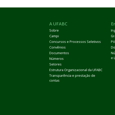
A UFABC
E
Sobre
In
Campi
Gr
Concursos e Processos Seletivos
Pó
Convênios
Do
Documentos
Nú
e 
Números
Setores
Estrutura Organizacional da UFABC
Transparência e prestação de
contas