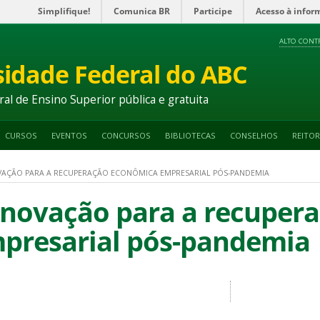
Simplifique!
Comunica BR
Participe
Acesso à infor
ALTO CONT
sidade Federal do ABC
ral de Ensino Superior pública e gratuita
CURSOS
EVENTOS
CONCURSOS
BIBLIOTECAS
CONSELHOS
REITOR
VAÇÃO PARA A RECUPERAÇÃO ECONÔMICA EMPRESARIAL PÓS-PANDEMIA
novação para a recuper
presarial pós-pandemia