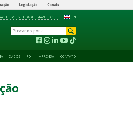
mação
Legislação
Canais
RASTE
ACESSIBILIDADE
MAPA DO SITE
EN
IA
DADOS
PDI
IMPRENSA
CONTATO
ação