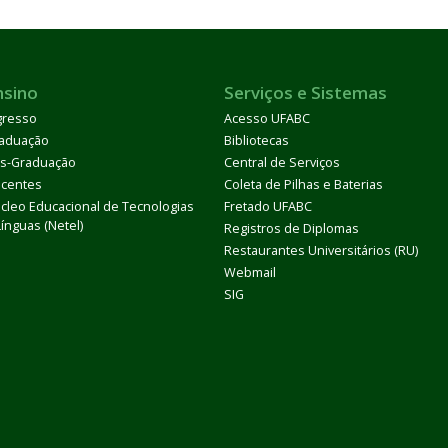
nsino
Serviços e Sistemas
gresso
Acesso UFABC
aduação
Bibliotecas
s-Graduação
Central de Serviços
centes
Coleta de Pilhas e Baterias
cleo Educacional de Tecnologias
Fretado UFABC
Línguas (Netel)
Registros de Diplomas
Restaurantes Universitários (RU)
Webmail
SIG