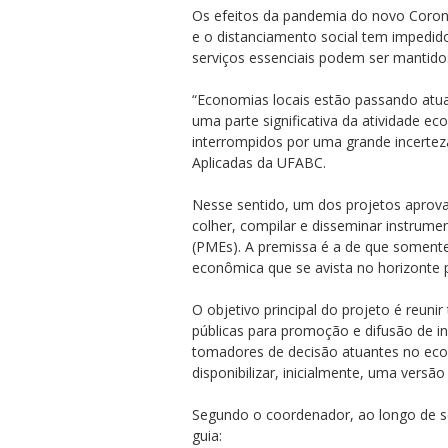
Os efeitos da pandemia do novo Coron
e o distanciamento social tem impedi
serviços essenciais podem ser mantido
“Economias locais estão passando atu
uma parte significativa da atividade 
interrompidos por uma grande incerteza
ubmenu
Aplicadas da UFABC.
Nesse sentido, um dos projetos aprov
colher, compilar e disseminar instrum
ubmenu
(PMEs). A premissa é a de que somente
econômica que se avista no horizonte
ubmenu
O objetivo principal do projeto é reu
públicas para promoção e difusão de i
tomadores de decisão atuantes no ecos
disponibilizar, inicialmente, uma versã
Segundo o coordenador, ao longo de sei
guia: