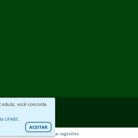
c.edu.br, você concorda
da UFABC.
ACEITAR
Reportar erros / Enviar sugestões