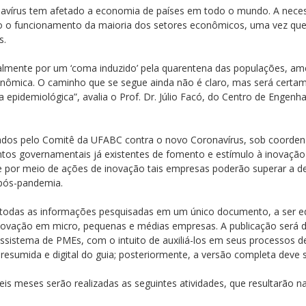
avírus tem afetado a economia de países em todo o mundo. A nece
do o funcionamento da maioria dos setores econômicos, uma vez qu
s.
almente por um ‘coma induzido’ pela quarentena das populações, a
econômica. O caminho que se segue ainda não é claro, mas será certa
 epidemiológica”, avalia o Prof. Dr. Júlio Facó, do Centro de Engenh
ados pelo Comitê da UFABC contra o novo Coronavírus, sob coorden
entos governamentais já existentes de fomento e estímulo à inova
 por meio de ações de inovação tais empresas poderão superar a de
 pós-pandemia.
nir todas as informações pesquisadas em um único documento, a ser e
novação em micro, pequenas e médias empresas. A publicação será des
sistema de PMEs, com o intuito de auxiliá-los em seus processos d
o resumida e digital do guia; posteriormente, a versão completa deve
s meses serão realizadas as seguintes atividades, que resultarão n