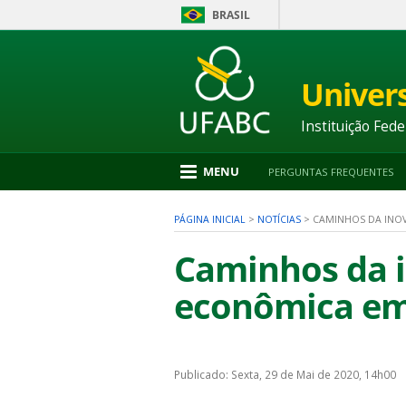
BRASIL
Ir
para
conteúdo
Univer
1
Ir
para
Instituição Fede
menu
2
Ir
MENU
PERGUNTAS FREQUENTES
para
busca
3
PÁGINA INICIAL
>
NOTÍCIAS
>
CAMINHOS DA INO
Ir
para
Caminhos da i
rodapé
4
econômica em
nu
Publicado: Sexta, 29 de Mai de 2020, 14h00