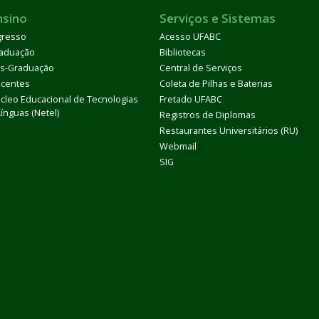
nsino
Serviços e Sistemas
gresso
Acesso UFABC
aduação
Bibliotecas
s-Graduação
Central de Serviços
centes
Coleta de Pilhas e Baterias
cleo Educacional de Tecnologias
Fretado UFABC
Línguas (Netel)
Registros de Diplomas
Restaurantes Universitários (RU)
Webmail
SIG