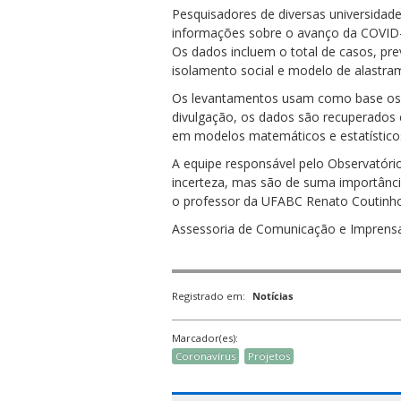
Pesquisadores de diversas universidad
informações sobre o avanço da COVID-
Os dados incluem o total de casos, pre
isolamento social e modelo de alastra
Os levantamentos usam como base os re
divulgação, os dados são recuperados e
ubmenu
em modelos matemáticos e estatísticos 
A equipe responsável pelo Observatório
incerteza, mas são de suma importância
o professor da UFABC Renato Coutinho 
ubmenu
Assessoria de Comunicação e Imprens
ubmenu
Registrado em:
Notícias
Marcador(es):
Coronavírus
Projetos