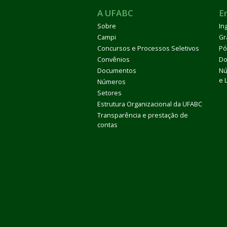
A UFABC
E
Sobre
In
Campi
Gr
Concursos e Processos Seletivos
Pó
Convênios
Do
Documentos
Nú
e 
Números
Setores
Estrutura Organizacional da UFABC
Transparência e prestação de
contas