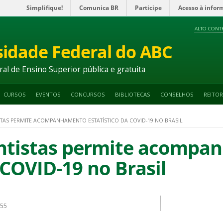
Simplifique!
Comunica BR
Participe
Acesso à infor
ALTO CONT
sidade Federal do ABC
ral de Ensino Superior pública e gratuita
CURSOS
EVENTOS
CONCURSOS
BIBLIOTECAS
CONSELHOS
REITOR
STAS PERMITE ACOMPANHAMENTO ESTATÍSTICO DA COVID-19 NO BRASIL
ientistas permite acomp
 COVID-19 no Brasil
h55