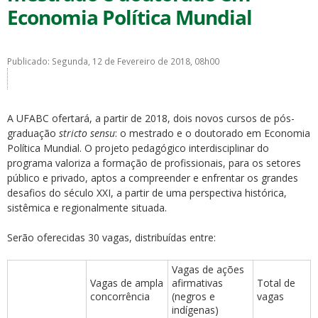
Economia Política Mundial
Publicado: Segunda, 12 de Fevereiro de 2018, 08h00
ubmenu
A UFABC ofertará, a partir de 2018, dois novos cursos de pós-
graduação
stricto sensu
: o mestrado e o doutorado em Economia
Política Mundial. O projeto pedagógico interdisciplinar do
programa valoriza a formação de profissionais, para os setores
ubmenu
público e privado, aptos a compreender e enfrentar os grandes
desafios do século XXI, a partir de uma perspectiva histórica,
ubmenu
sistêmica e regionalmente situada.
Serão oferecidas 30 vagas, distribuídas entre:
Vagas de ações
Vagas de ampla
afirmativas
Total de
concorrência
(negros e
vagas
indígenas)