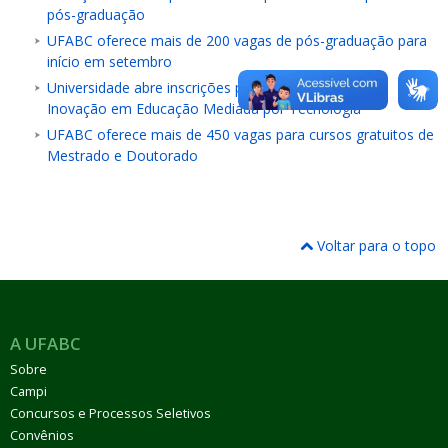
pós-graduação
UFABC oferece mais de 200 vagas de pós-graduação para
início em setembro
Universidade abre inscrições para Especialização em
Inovação em Educação Mediada por Tecnologia
UFABC oferece mais de 450 vagas para cursos gratuitos de
Mestrado e Doutorado
Voltar para o topo
A UFABC
Sobre
Campi
Concursos e Processos Seletivos
Convênios