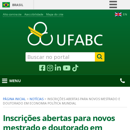
BRASIL
Simplifique!
Alto contraste
Acessibilidade
Mapa do site
EN
Comunica BR
Participe
Acesso à informação
Legislação
Canais
MENU
PÁGINA INICIAL
>
NOTÍCIAS
>
INSCRIÇÕES ABERTAS PARA NOVOS MESTRADO E
DOUTORADO EM ECONOMIA POLÍTICA MUNDIAL
nu
Inscrições abertas para novos
mestrado e doutorado em