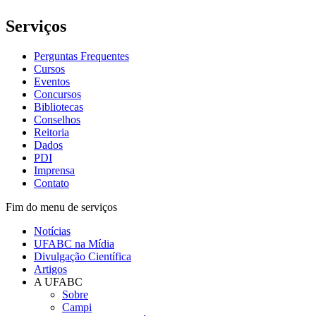
Serviços
Perguntas Frequentes
Cursos
Eventos
Concursos
Bibliotecas
Conselhos
Reitoria
Dados
PDI
Imprensa
Contato
Fim do menu de serviços
Notícias
UFABC na Mídia
Divulgação Científica
Artigos
A UFABC
Sobre
Campi