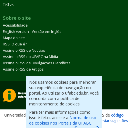
TikTok
Sobre o site
Acessibilidade
English version - Versão em Inglês
Mapa do site
RSS: O que é?
Assine o RSS de Notícias
Assine o RSS do UFABC na Mídia
Assine o RSS de Divulgações Científicas
Assine o RSS de Artigos
Nós usamos cookies para melhorar
sua experiência de navegação no
portal. Ao utilizar o ufabc.edu.br, você
concorda com a política de
monitoramento de cookies.
Para ter mais informações como
Universidade Federal do ABC. Desenvolvido com CMS de
código
isso é feito, acesse a
Norma de uso
aberto
.
Reportar erros / Enviar sugestões
de cookies nos Portais da UFABC.