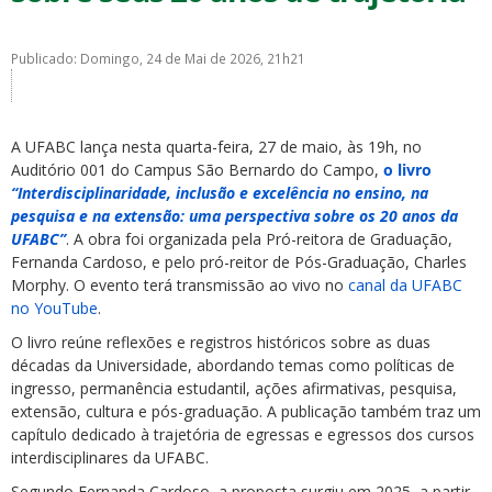
Publicado: Domingo, 24 de Mai de 2026, 21h21
A UFABC lança nesta quarta-feira, 27 de maio, às 19h, no
ubmenu
Auditório 001 do Campus São Bernardo do Campo,
o livro
“Interdisciplinaridade, inclusão e excelência no ensino, na
pesquisa e na extensão: uma perspectiva sobre os 20 anos da
UFABC”
. A obra foi organizada pela Pró-reitora de Graduação,
ubmenu
Fernanda Cardoso, e pelo pró-reitor de Pós-Graduação, Charles
Morphy. O evento terá transmissão ao vivo no
canal da UFABC
ubmenu
no YouTube
.
O livro reúne reflexões e registros históricos sobre as duas
décadas da Universidade, abordando temas como políticas de
ingresso, permanência estudantil, ações afirmativas, pesquisa,
extensão, cultura e pós-graduação. A publicação também traz um
capítulo dedicado à trajetória de egressas e egressos dos cursos
interdisciplinares da UFABC.
Segundo Fernanda Cardoso, a proposta surgiu em 2025, a partir