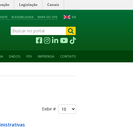
mação
Legislação
Canais
RASTE
ACESSIBILIDADE
MAPA DO SITE
EN
IA
DADOS
PDI
IMPRENSA
CONTATO
Exibir #
nistrativas