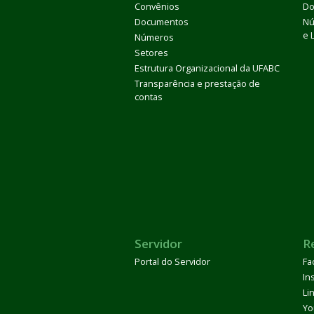
Convênios
Do
Documentos
Nú
e 
Números
Setores
Estrutura Organizacional da UFABC
Transparência e prestação de
contas
Servidor
R
Portal do Servidor
Fa
In
Li
Yo