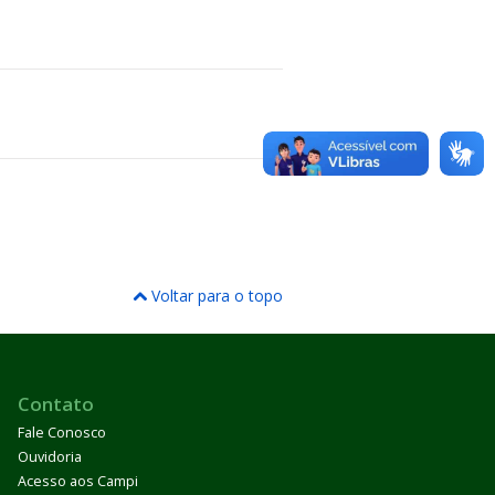
Voltar para o topo
Contato
Fale Conosco
Ouvidoria
Acesso aos Campi