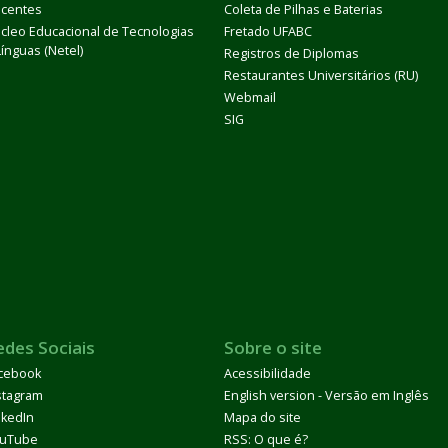
centes
Coleta de Pilhas e Baterias
cleo Educacional de Tecnologias
Fretado UFABC
Línguas (Netel)
Registros de Diplomas
Restaurantes Universitários (RU)
Webmail
SIG
edes Sociais
Sobre o site
cebook
Acessibilidade
stagram
English version - Versão em Inglês
nkedIn
Mapa do site
uTube
RSS: O que é?