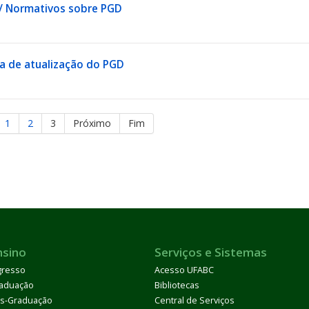
 / Normativos sobre PGD
 de atualização do PGD
1
2
3
Próximo
Fim
nsino
Serviços e Sistemas
gresso
Acesso UFABC
aduação
Bibliotecas
s-Graduação
Central de Serviços