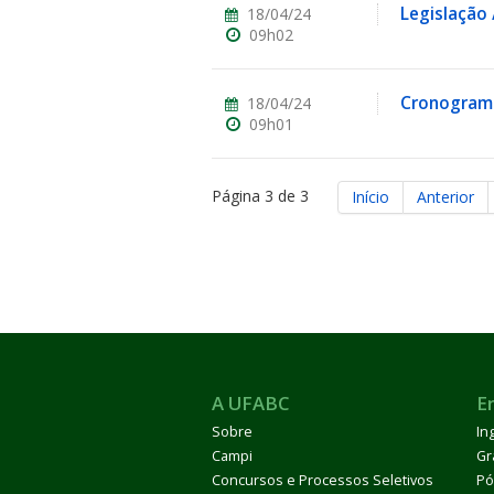
Legislação
18/04/24
09h02
Cronograma
18/04/24
09h01
Página 3 de 3
Início
Anterior
A UFABC
E
Sobre
In
Campi
Gr
Concursos e Processos Seletivos
Pó