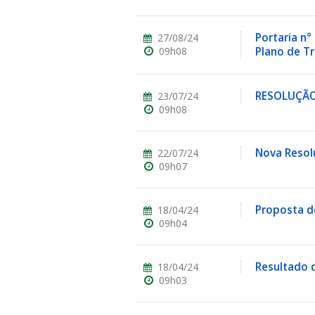
Portaria n°
27/08/24
09h08
Plano de T
RESOLUÇÃO 
23/07/24
ubmenu
09h08
Nova Resol
22/07/24
ubmenu
09h07
ubmenu
Proposta d
18/04/24
09h04
Resultado d
18/04/24
09h03