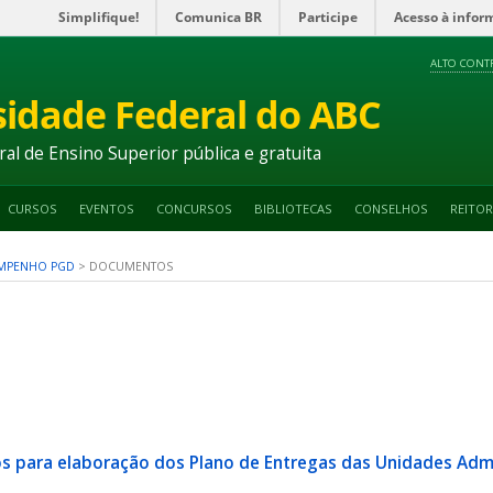
Simplifique!
Comunica BR
Participe
Acesso à infor
ALTO CONT
sidade Federal do ABC
ral de Ensino Superior pública e gratuita
CURSOS
EVENTOS
CONCURSOS
BIBLIOTECAS
CONSELHOS
REITOR
EMPENHO PGD
>
DOCUMENTOS
 para elaboração dos Plano de Entregas das Unidades Admi