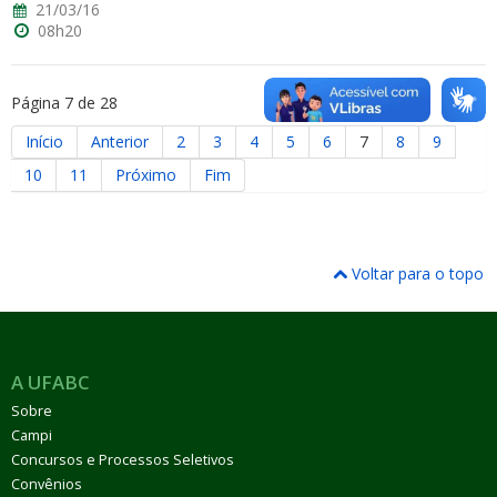
21/03/16
08h20
Página 7 de 28
Início
Anterior
2
3
4
5
6
7
8
9
10
11
Próximo
Fim
Voltar para o topo
A UFABC
Sobre
Campi
Concursos e Processos Seletivos
Convênios