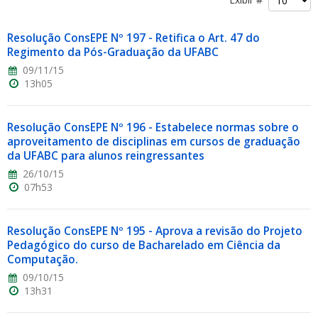
Resolução ConsEPE Nº 197 - Retifica o Art. 47 do
Regimento da Pós-Graduação da UFABC
09/11/15
13h05
ubmenu
Resolução ConsEPE Nº 196 - Estabelece normas sobre o
aproveitamento de disciplinas em cursos de graduação
da UFABC para alunos reingressantes
ubmenu
26/10/15
07h53
ubmenu
Resolução ConsEPE Nº 195 - Aprova a revisão do Projeto
Pedagógico do curso de Bacharelado em Ciência da
Computação.
09/10/15
13h31