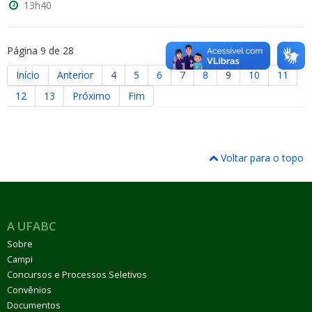
13h40
Página 9 de 28
Início
Anterior
4
5
6
7
8
9
10
11
12
13
Próximo
Fim
Voltar para o topo
A UFABC
Sobre
Campi
Concursos e Processos Seletivos
Convênios
Documentos