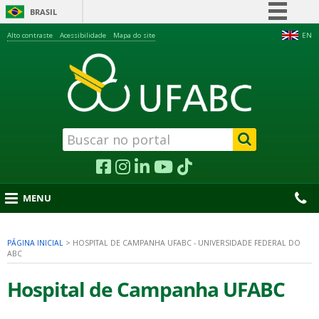
BRASIL
Simplifique!
Alto contraste
Acessibilidade
Mapa do site
EN
Comunica BR
Participe
Acesso à informação
Legislação
Canais
MENU
PÁGINA INICIAL
>
HOSPITAL DE CAMPANHA UFABC - UNIVERSIDADE FEDERAL DO
ABC
nu
Hospital de Campanha UFABC