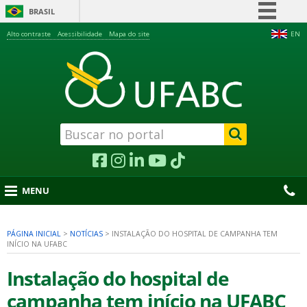
BRASIL
Simplifique!
Alto contraste
Acessibilidade
Mapa do site
EN
Comunica BR
Participe
Acesso à informação
Legislação
Canais
MENU
PÁGINA INICIAL
>
NOTÍCIAS
>
INSTALAÇÃO DO HOSPITAL DE CAMPANHA TEM
INÍCIO NA UFABC
nu
Instalação do hospital de
campanha tem início na UFABC