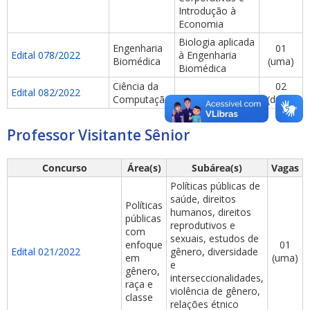
Introdução à
Economia
Biologia aplicada
Engenharia
01
Edital 078/2022
à Engenharia
Biomédica
(uma)
Biomédica
Ciência da
02
Edital 082/2022
Computação
(duas)
Professor Visitante Sênior
Concurso
Área(s)
Subárea(s)
Vagas
Políticas públicas de
saúde, direitos
Políticas
humanos, direitos
públicas
reprodutivos e
com
sexuais, estudos de
enfoque
01
Edital 021/2022
gênero, diversidade
em
(uma)
e
gênero,
interseccionalidades,
raça e
violência de gênero,
classe
relações étnico