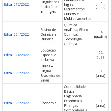
Linguísticos
02
Edital 012/2022
Inglês,
e Literários
(duas)
Letramentos
em Inglês
Críticos e
Multiletramentos
Química
Ensino de
Analítica; Físico-
04
Edital 064/2022
Química e
Química;
(quatro)
Química
Tecnologia
Química
Educação
02
Edital 074/2022
Especial e
(duas)
Inclusiva
Libras –
Língua
01
Edital 075/2022
Brasileira de
(uma)
Sinais
Contabilidade
Básica,
Engenharia
Econômica,
01
Edital 076/2022
Economia
Finanças
(uma)
Corporativas e