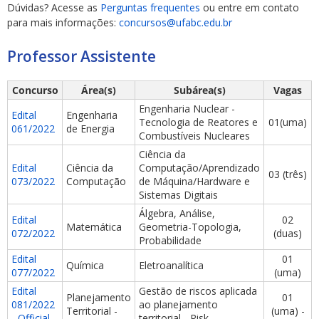
Dúvidas? Acesse as
Perguntas frequentes
ou entre em contato
para mais informações:
concursos@ufabc.edu.br
Professor Assistente
Concurso
Área(s)
Subárea(s)
Vagas
ubmenu
Engenharia Nuclear -
Edital
Engenharia
Tecnologia de Reatores e
01(uma)
061/2022
de Energia
Combustíveis Nucleares
Ciência da
ubmenu
Edital
Ciência da
Computação/Aprendizado
03 (três)
073/2022
Computação
de Máquina/Hardware e
Sistemas Digitais
ubmenu
Álgebra, Análise,
Edital
02
Matemática
Geometria-Topologia,
072/2022
(duas)
Probabilidade
Edital
01
Química
Eletroanalítica
077/2022
(uma)
Edital
Gestão de riscos aplicada
Planejamento
01
081/2022
ao planejamento
Territorial -
(uma) -
- Official
territorial - Risk