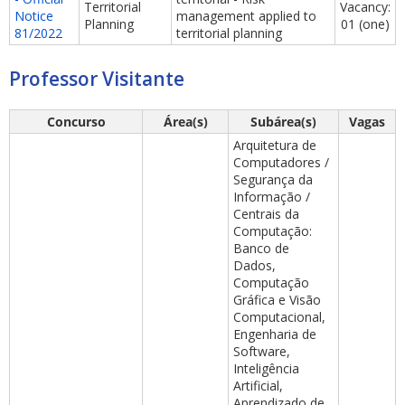
Territorial
Vacancy:
Notice
management applied to
Planning
01 (one)
81/2022
territorial planning
Professor Visitante
Concurso
Área(s)
Subárea(s)
Vagas
Arquitetura de
Computadores /
Segurança da
Informação /
Centrais da
Computação:
Banco de
Dados,
Computação
Gráfica e Visão
Computacional,
Engenharia de
Software,
Inteligência
Artificial,
Aprendizado de