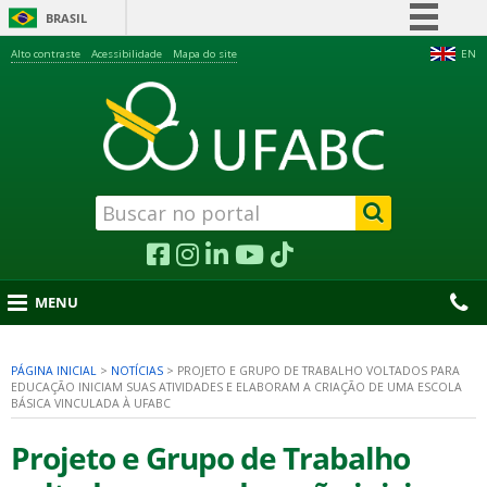
BRASIL
Simplifique!
Alto contraste
Acessibilidade
Mapa do site
EN
Comunica BR
Participe
Acesso à informação
Legislação
Canais
MENU
PÁGINA INICIAL
>
NOTÍCIAS
>
PROJETO E GRUPO DE TRABALHO VOLTADOS PARA
EDUCAÇÃO INICIAM SUAS ATIVIDADES E ELABORAM A CRIAÇÃO DE UMA ESCOLA
nu
BÁSICA VINCULADA À UFABC
Projeto e Grupo de Trabalho