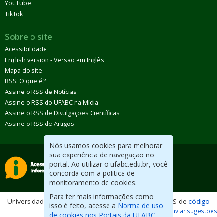
YouTube
TikTok
Sobre o site
Acessibilidade
English version - Versão em Inglês
Mapa do site
RSS: O que é?
Assine o RSS de Notícias
Assine o RSS do UFABC na Mídia
Assine o RSS de Divulgações Científicas
Assine o RSS de Artigos
Nós usamos cookies para melhorar
sua experiência de navegação no
portal. Ao utilizar o ufabc.edu.br, você
concorda com a política de
monitoramento de cookies.
Para ter mais informações como
Universidade Federal do ABC. Desenvolvido com CMS de
código
isso é feito, acesse a
Norma de uso
aberto
.
Reportar erros / Enviar sugestões
de cookies nos Portais da UFABC.