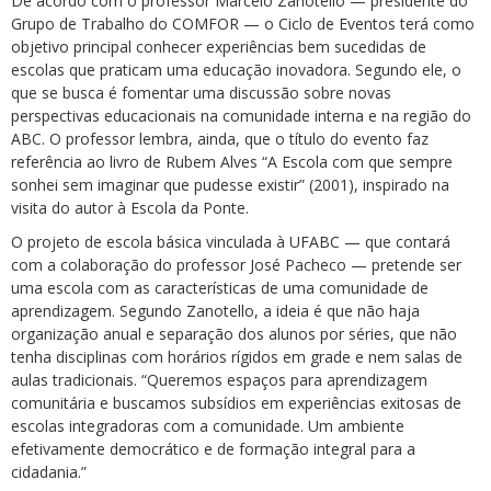
De acordo com o professor Marcelo Zanotello — presidente do
Grupo de Trabalho do COMFOR — o Ciclo de Eventos terá como
objetivo principal conhecer experiências bem sucedidas de
escolas que praticam uma educação inovadora. Segundo ele, o
que se busca é fomentar uma discussão sobre novas
perspectivas educacionais na comunidade interna e na região do
ABC. O professor lembra, ainda, que o título do evento faz
referência ao livro de Rubem Alves “A Escola com que sempre
sonhei sem imaginar que pudesse existir” (2001), inspirado na
visita do autor à Escola da Ponte.
O projeto de escola básica vinculada à UFABC — que contará
com a colaboração do professor José Pacheco — pretende ser
uma escola com as características de uma comunidade de
aprendizagem. Segundo Zanotello, a ideia é que não haja
organização anual e separação dos alunos por séries, que não
tenha disciplinas com horários rígidos em grade e nem salas de
aulas tradicionais. “Queremos espaços para aprendizagem
comunitária e buscamos subsídios em experiências exitosas de
escolas integradoras com a comunidade. Um ambiente
efetivamente democrático e de formação integral para a
cidadania.”