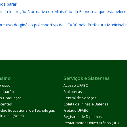
de parar!
 da Instrução Normativa do Ministério da Economia que estabelece re
bre uso do ginásio poliesportivo da UFABC pela Prefeitura Municipal
nsino
Serviços e Sistemas
gresso
Acesso UFABC
aduação
Bibliotecas
s-Graduação
Central de Serviços
centes
Coleta de Pilhas e Baterias
cleo Educacional de Tecnologias
Fretado UFABC
Línguas (Netel)
Registros de Diplomas
Restaurantes Universitários (RU)