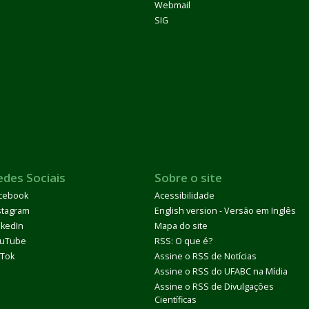
Webmail
SIG
edes Sociais
Sobre o site
cebook
Acessibilidade
stagram
English version - Versão em Inglês
nkedIn
Mapa do site
uTube
RSS: O que é?
kTok
Assine o RSS de Notícias
Assine o RSS do UFABC na Mídia
Assine o RSS de Divulgações
Científicas