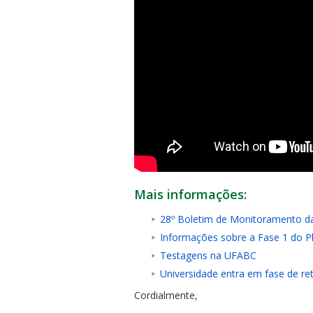
Mais informações:
28º Boletim de Monitoramento 
Informações sobre a Fase 1 do 
Testagens na UFABC
Universidade entra em fase de ret
Cordialmente,