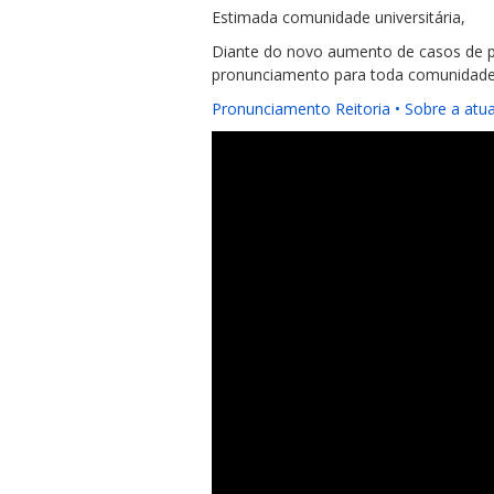
Estimada comunidade universitária,
Diante do novo aumento de casos de p
pronunciamento para toda comunidade u
Pronunciamento Reitoria • Sobre a atu
ubmenu
ubmenu
ubmenu