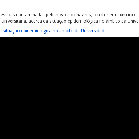
essoas contaminadas pelo novo coronavírus, o reitor em exercício 
niversitária, acerca da situação epidemiológica no âmbito da Unive
al situação epidemiológica no âmbito da Universidade