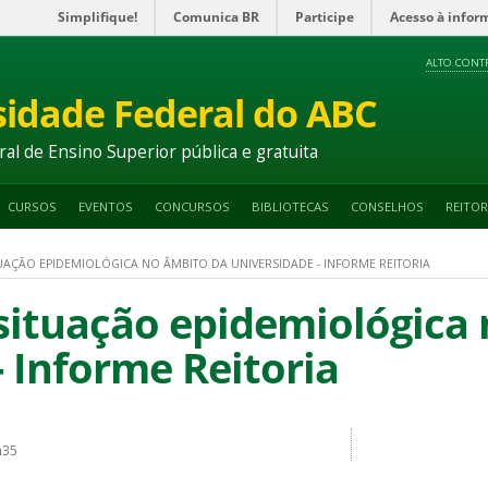
Simplifique!
Comunica BR
Participe
Acesso à infor
ALTO CONT
sidade Federal do ABC
ral de Ensino Superior pública e gratuita
CURSOS
EVENTOS
CONCURSOS
BIBLIOTECAS
CONSELHOS
REITOR
TUAÇÃO EPIDEMIOLÓGICA NO ÂMBITO DA UNIVERSIDADE - INFORME REITORIA
 situação epidemiológica
- Informe Reitoria
h35