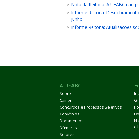
Nota da Reitoria: A UFABC não po
Informe Reitoria: Desdobramentos
junho
Informe Reitoria: Atualizações so
A UFABC
E
Sobre
In
Campi
Gr
Concursos e Processos Seletivos
Pó
Convênios
Do
Documentos
Nú
e 
Números
Setores