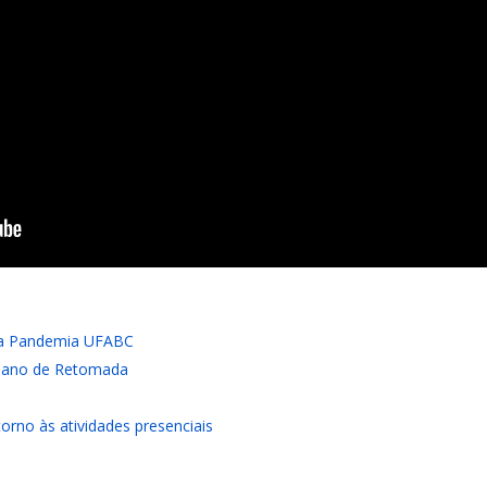
da Pandemia UFABC
Plano de Retomada
orno às atividades presenciais