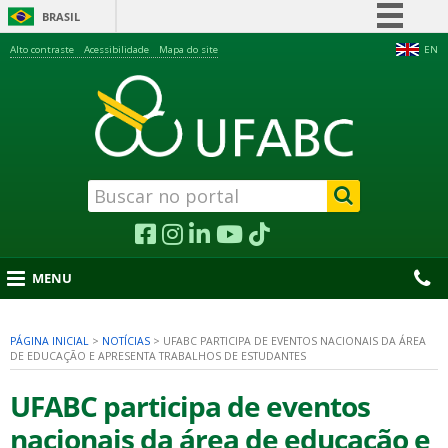
BRASIL
Simplifique!
Alto contraste
Acessibilidade
Mapa do site
EN
Comunica BR
Participe
Acesso à informação
Legislação
Canais
MENU
PÁGINA INICIAL
>
NOTÍCIAS
>
UFABC PARTICIPA DE EVENTOS NACIONAIS DA ÁREA
DE EDUCAÇÃO E APRESENTA TRABALHOS DE ESTUDANTES
nu
UFABC participa de eventos
nacionais da área de educação e