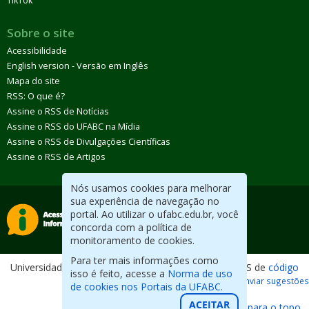
TikTok
Sobre o site
Acessibilidade
English version - Versão em Inglês
Mapa do site
RSS: O que é?
Assine o RSS de Notícias
Assine o RSS do UFABC na Mídia
Assine o RSS de Divulgações Científicas
Assine o RSS de Artigos
Nós usamos cookies para melhorar
sua experiência de navegação no
portal. Ao utilizar o ufabc.edu.br, você
concorda com a política de
monitoramento de cookies.
Para ter mais informações como
Universidade Federal do ABC. Desenvolvido com CMS de
código
isso é feito, acesse a
Norma de uso
aberto
.
Reportar erros / Enviar sugestões
de cookies nos Portais da UFABC.
ACEITAR
Voltar para o topo