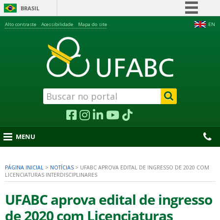
BRASIL
Simplifique!
Alto contraste
Acessibilidade
Mapa do site
EN
Comunica BR
Participe
Acesso à informação
Legislação
Canais
MENU
PÁGINA INICIAL
>
NOTÍCIAS
>
UFABC APROVA EDITAL DE INGRESSO DE 2020 COM
LICENCIATURAS INTERDISCIPLINARES
nu
UFABC aprova edital de ingresso
de 2020 com Licenciaturas