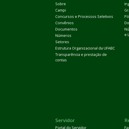
Sobre
In
Campi
Gr
Concursos e Processos Seletivos
Pó
Convênios
Do
Documentos
Nú
e 
Números
Setores
Estrutura Organizacional da UFABC
Transparência e prestação de
contas
Servidor
R
Portal do Servidor
Fa