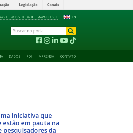
mação
Legislação
Canais
RASTE
ACESSIBILIDADE
MAPA DO SITE
EN
IA
DADOS
PDI
IMPRENSA
CONTATO
uma iniciativa que
e estão em pauta na
 e pesquisadores da