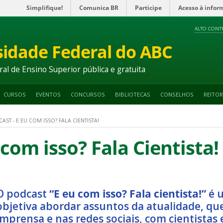
Simplifique!
Comunica BR
Participe
Acesso à infor
ALTO CONT
sidade Federal do ABC
ral de Ensino Superior pública e gratuita
CURSOS
EVENTOS
CONCURSOS
BIBLIOTECAS
CONSELHOS
REITOR
AST - E EU COM ISSO? FALA CIENTISTA!
 com isso? Fala Cientista!
O podcast
“E eu com isso? Fala cientista!”
é 
objetiva abordar assuntos da atualidade, qu
imprensa e nas redes sociais, com cientistas