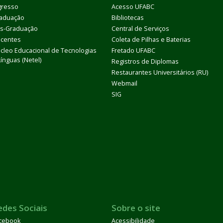
gresso
Acesso UFABC
aduação
Bibliotecas
s-Graduação
Central de Serviços
centes
Coleta de Pilhas e Baterias
cleo Educacional de Tecnologias
Fretado UFABC
Línguas (Netel)
Registros de Diplomas
Restaurantes Universitários (RU)
Webmail
SIG
edes Sociais
Sobre o site
cebook
Acessibilidade